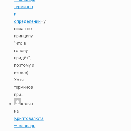
терминов
и
определений
Ну,
писал по
принципу
"что в
голову
придёт",
поэтому и
не всё)
Хотя,
терминов
при...
колян
на
Криптовалюта
— словарь