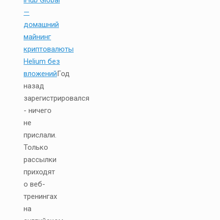
—
домашний
майнинг
криптовалюты
Helium без
вложений
Год
назад
зарегистрировался
- ничего
не
прислали.
Только
рассылки
приходят
о веб-
тренингах
на