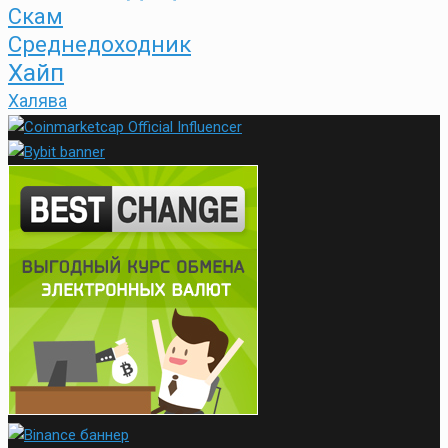
Скам
Среднедоходник
Хайп
Халява