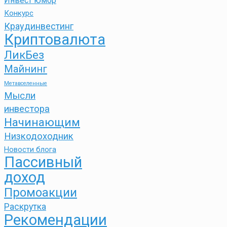
Инвест юмор
Конкурс
Краудинвестинг
Криптовалюта
ЛикБез
Майнинг
Метавселенные
Мысли
инвестора
Начинающим
Низкодоходник
Новости блога
Пассивный
доход
Промоакции
Раскрутка
Рекомендации