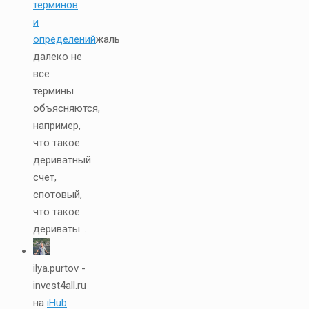
терминов
и
определений
жаль
далеко не
все
термины
объясняются,
например,
что такое
дериватный
счет,
спотовый,
что такое
дериваты...
ilya.purtov -
invest4all.ru
на
iHub