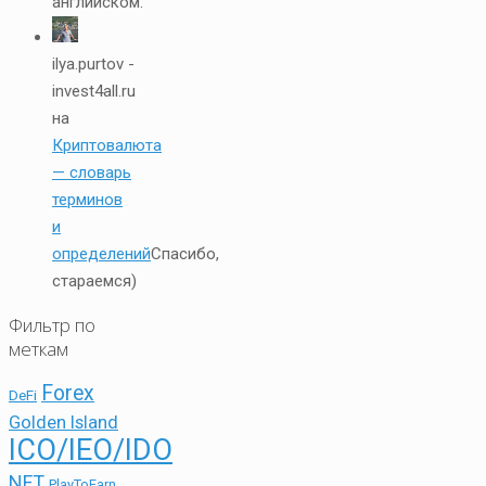
английском.
ilya.purtov -
invest4all.ru
на
Криптовалюта
— словарь
терминов
и
определений
Спасибо,
стараемся)
Фильтр по
меткам
Forex
DeFi
Golden Island
ICO/IEO/IDO
NFT
PlayToEarn