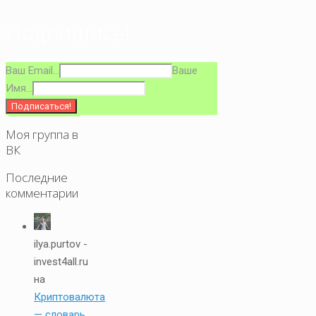
Подпишись!
Ваш Email...
Ваше
Имя...
Моя группа в
ВК
Последние
комментарии
ilya.purtov -
invest4all.ru
на
Криптовалюта
— словарь