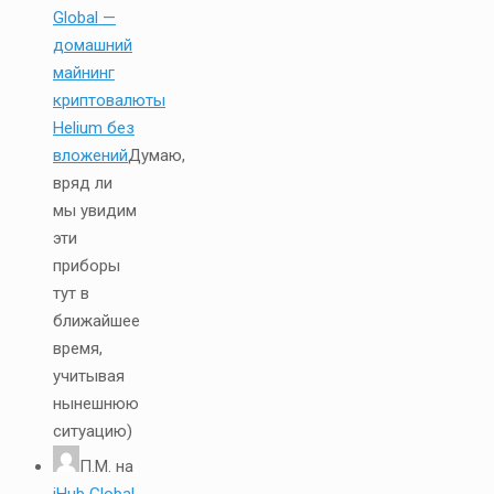
Global —
домашний
майнинг
криптовалюты
Helium без
вложений
Думаю,
вряд ли
мы увидим
эти
приборы
тут в
ближайшее
время,
учитывая
нынешнюю
ситуацию)
П.М.
на
iHub Global