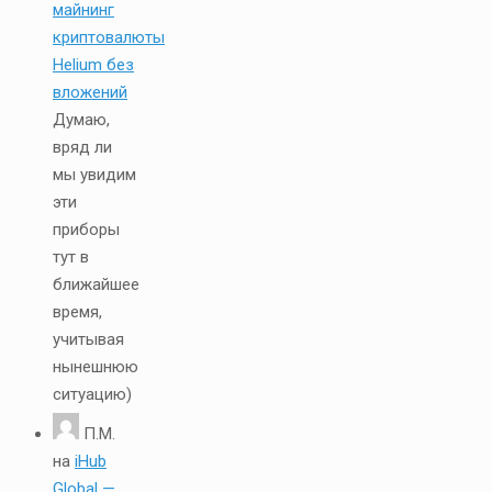
майнинг
криптовалюты
Helium без
вложений
Думаю,
вряд ли
мы увидим
эти
приборы
тут в
ближайшее
время,
учитывая
нынешнюю
ситуацию)
П.М.
на
iHub
Global —