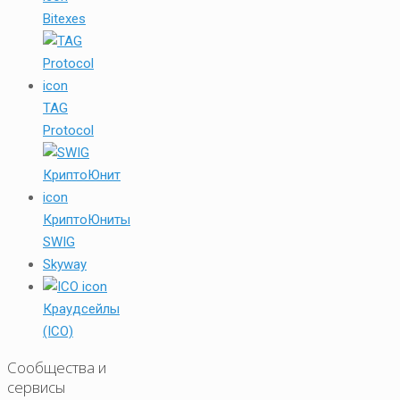
Bitexes
TAG
Protocol
КриптоЮниты
SWIG
Skyway
Краудсейлы
(ICO)
Сообщества и
сервисы