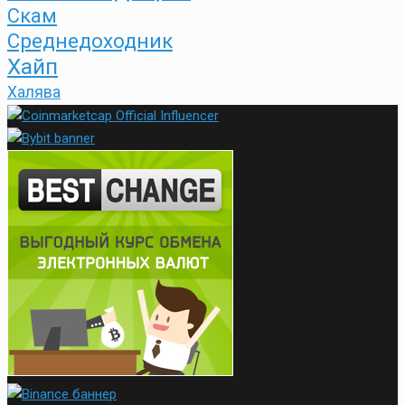
Скам
Среднедоходник
Хайп
Халява