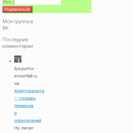
Имя...
Моя группа в
ВК
Последние
комментарии
ilya.purtov -
invest4all.ru
на
Криптовалюта
— словарь
терминов
и
определений
Ну, писал