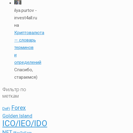
ilya.purtov -
invest4all.ru
на
Криптовалюта
— словарь
терминов
и
определений
Спасибо,
стараемся)
Фильтр по
меткам
Forex
DeFi
Golden Island
ICO/IEO/IDO
NFT
PlayToEarn