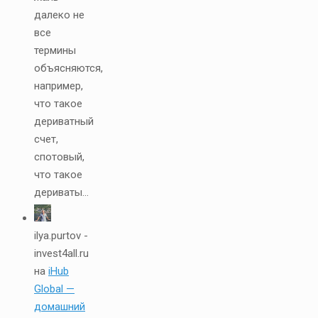
далеко не
все
термины
объясняются,
например,
что такое
дериватный
счет,
спотовый,
что такое
дериваты...
ilya.purtov -
invest4all.ru
на
iHub
Global —
домашний