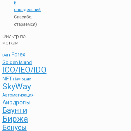
и
определений
Спасибо,
стараемся)
Фильтр по
меткам
Forex
DeFi
Golden Island
ICO/IEO/IDO
NFT
PlayToEarn
SkyWay
Автоматизация
Аирдропы
Баунти
Биржа
Бонусы