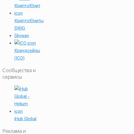
КриптоЮниты
SWIG
Skyway
Краудсейлы
(ICO)
Сообщества и
сервисы
iHub Global
Реклама и