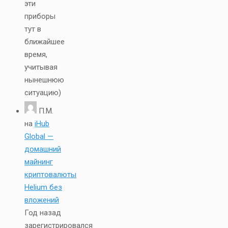
эти
приборы
тут в
ближайшее
время,
учитывая
нынешнюю
ситуацию)
П.М.
на
iHub
Global —
домашний
майнинг
криптовалюты
Helium без
вложений
Год назад
зарегистрировался