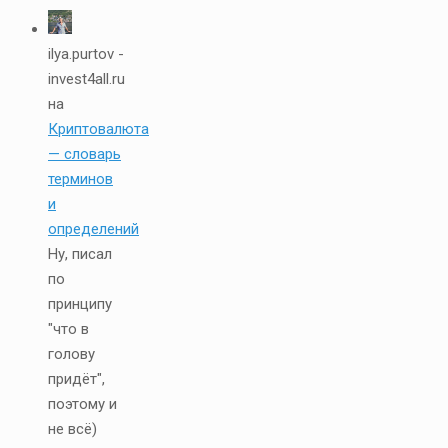
ilya.purtov -
invest4all.ru
на
Криптовалюта
— словарь
терминов
и
определений
Ну, писал
по
принципу
"что в
голову
придёт",
поэтому и
не всё)