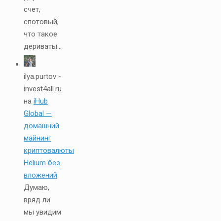
счет,
спотовый,
что такое
дериваты...
ilya.purtov -
invest4all.ru
на
iHub
Global —
домашний
майнинг
криптовалюты
Helium без
вложений
Думаю,
вряд ли
мы увидим