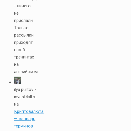
- ничего
не
прислали.
Только
рассылки
приходят
о веб-
тренингах
на
английском.
ilya.purtov -
invest4all.ru
на
Криптовалюта
— словарь
терминов