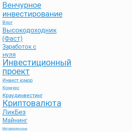
Венчурное
инвестирование
Влог
Высокодоходник
(Фаст)
Заработок с
нуля
Инвестиционный
проект
Инвест юмор
Конкурс
Краудинвестинг
Криптовалюта
ЛикБез
Майнинг
Метавселенные