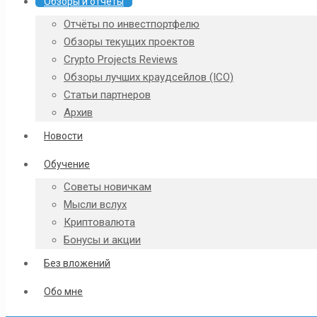
Обзоры и отчёты
Отчёты по инвестпортфелю
Обзоры текущих проектов
Crypto Projects Reviews
Обзоры лучших краудсейлов (ICO)
Статьи партнеров
Архив
Новости
Обучение
Советы новичкам
Мысли вслух
Криптовалюта
Бонусы и акции
Без вложений
Обо мне