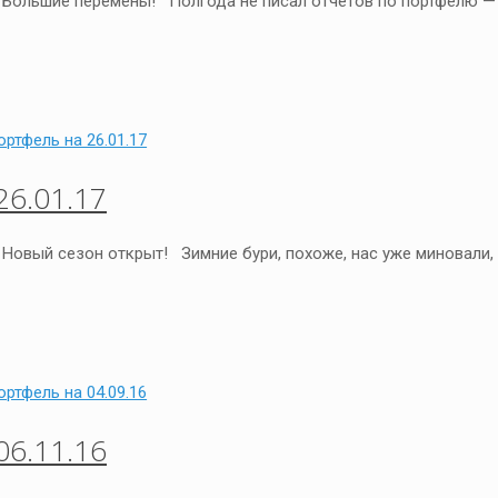
— Большие перемены! Полгода не писал отчетов по портфелю —
6.01.17
 Новый сезон открыт! Зимние бури, похоже, нас уже миновали,
6.11.16