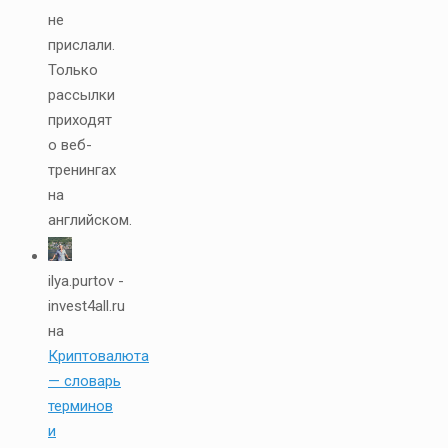
не
прислали.
Только
рассылки
приходят
о веб-
тренингах
на
английском.
ilya.purtov -
invest4all.ru
на
Криптовалюта
— словарь
терминов
и