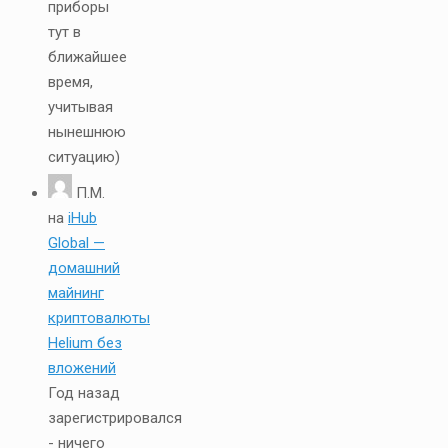
приборы
тут в
ближайшее
время,
учитывая
нынешнюю
ситуацию)
П.М.
на
iHub
Global —
домашний
майнинг
криптовалюты
Helium без
вложений
Год назад
зарегистрировался
- ничего