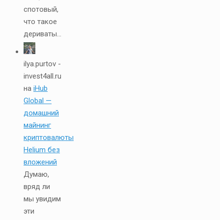
спотовый,
что такое
дериваты...
ilya.purtov -
invest4all.ru
на
iHub
Global —
домашний
майнинг
криптовалюты
Helium без
вложений
Думаю,
вряд ли
мы увидим
эти