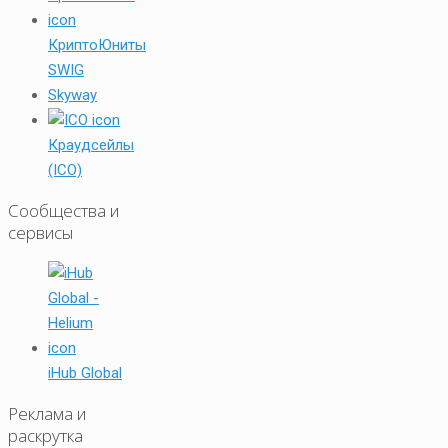
КриптоЮниты
SWIG
Skyway
Краудсейлы
(ICO)
Сообщества и
сервисы
iHub Global
Реклама и
раскрутка