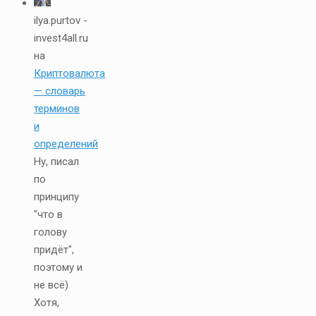
ilya.purtov -
invest4all.ru
на
Криптовалюта
— словарь
терминов
и
определений
Ну, писал
по
принципу
"что в
голову
придёт",
поэтому и
не всё)
Хотя,