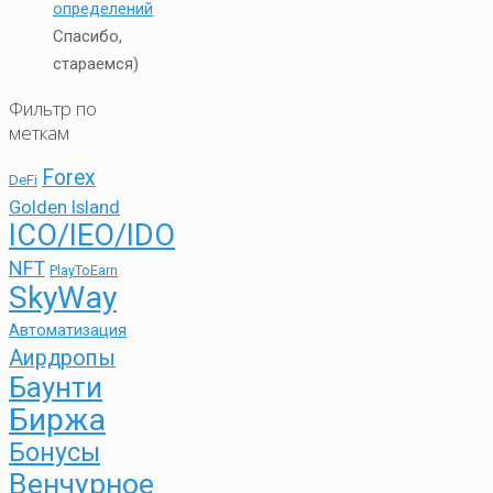
определений
Спасибо,
стараемся)
Фильтр по
меткам
Forex
DeFi
Golden Island
ICO/IEO/IDO
NFT
PlayToEarn
SkyWay
Автоматизация
Аирдропы
Баунти
Биржа
Бонусы
Венчурное