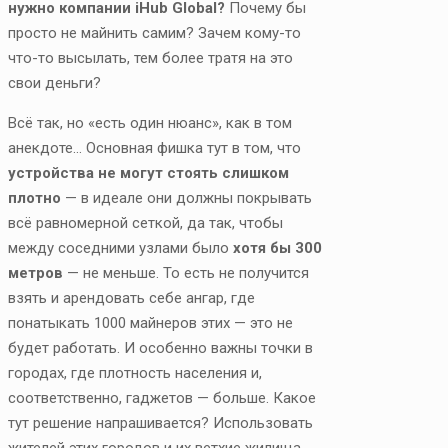
нужно компании iHub Global?
Почему бы
просто не майнить самим? Зачем кому-то
что-то высылать, тем более тратя на это
свои деньги?
Всё так, но «есть один нюанс», как в том
анекдоте… Основная фишка тут в том, что
устройства не могут стоять слишком
плотно
— в идеале они должны покрывать
всё равномерной сеткой, да так, чтобы
между соседними узлами было
хотя бы 300
метров
— не меньше. То есть не получится
взять и арендовать себе ангар, где
понатыкать 1000 майнеров этих — это не
будет работать. И особенно важны точки в
городах, где плотность населения и,
соответственно, гаджетов — больше. Какое
тут решение напрашивается? Использовать
жителей этих городов и их ветхие жилища,