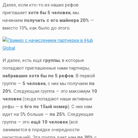
Далее, если кто-то из наших рефов
приглашает
хотя бы 5 человек
, мы
начинаем
получать с его майнера 20%
—
вместо 10%, как было до этого.
И далее, есть ещё
группы
, в которые
попадают приглашенные нами партнеры,
набравшие хотя бы по 5 рефов
. В первой
группе —
5 человек
, с них мы получаем
по
20%
. Следующая группа — это максимум
10
человек
(сюда попадают наши активные
рефы —
с 6го по 15ый номер
). С них нам
идет на 5% больше —
по 25%
. Следующая
группа — это
ещё 10 человек
(всё
занимается в порядке очередности
регистраций). Эта группа дает нам
по 30%
с