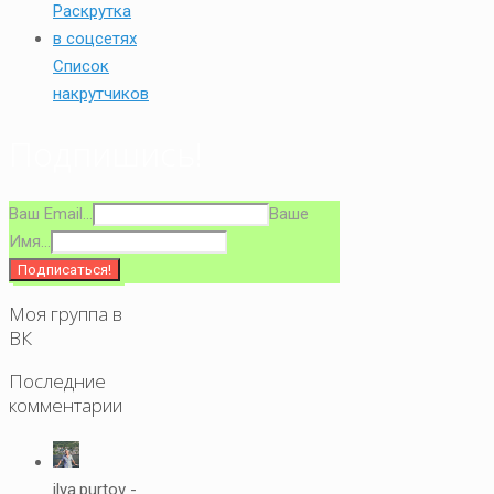
Список
накрутчиков
Подпишись!
Ваш Email...
Ваше
Имя...
Моя группа в
ВК
Последние
комментарии
ilya.purtov -