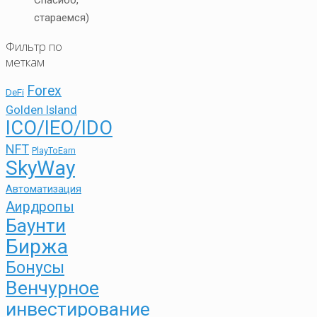
Спасибо,
стараемся)
Фильтр по
меткам
Forex
DeFi
Golden Island
ICO/IEO/IDO
NFT
PlayToEarn
SkyWay
Автоматизация
Аирдропы
Баунти
Биржа
Бонусы
Венчурное
инвестирование