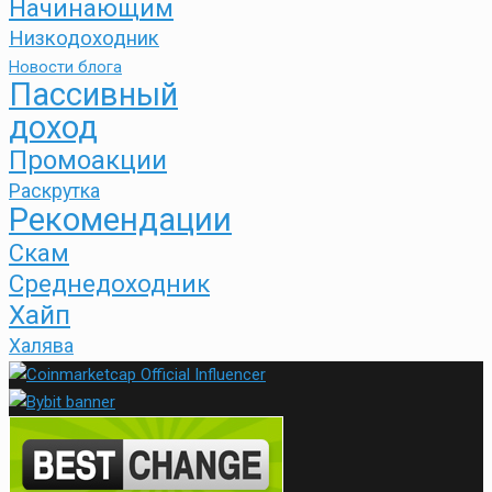
Начинающим
Низкодоходник
Новости блога
Пассивный
доход
Промоакции
Раскрутка
Рекомендации
Скам
Среднедоходник
Хайп
Халява