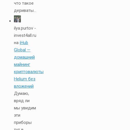
что такое
дериваты...
ilya.purtov -
invest4all.ru
на
iHub
Global —
домашний
майнинг
криптовалюты
Helium без
вложений
Думаю,
вряд ли
мы увидим
эти
приборы
тут в