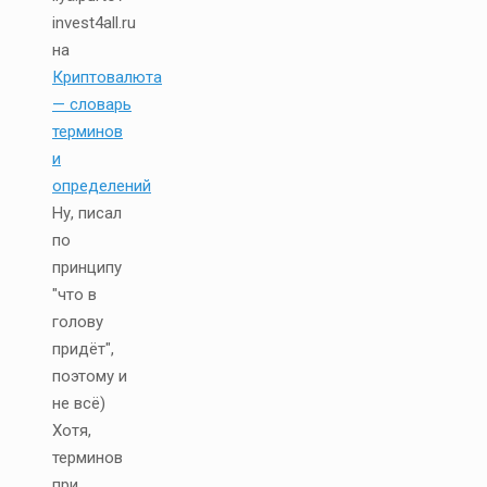
invest4all.ru
на
Криптовалюта
— словарь
терминов
и
определений
Ну, писал
по
принципу
"что в
голову
придёт",
поэтому и
не всё)
Хотя,
терминов
при...