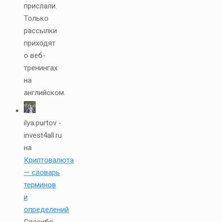
прислали.
Только
рассылки
приходят
о веб-
тренингах
на
английском.
ilya.purtov -
invest4all.ru
на
Криптовалюта
— словарь
терминов
и
определений