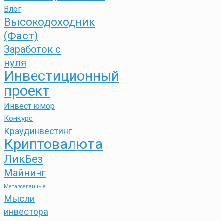
Влог
Высокодоходник
(Фаст)
Заработок с
нуля
Инвестиционный
проект
Инвест юмор
Конкурс
Краудинвестинг
Криптовалюта
ЛикБез
Майнинг
Метавселенные
Мысли
инвестора