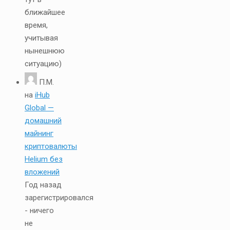
ближайшее
время,
учитывая
нынешнюю
ситуацию)
П.М.
на
iHub
Global —
домашний
майнинг
криптовалюты
Helium без
вложений
Год назад
зарегистрировался
- ничего
не