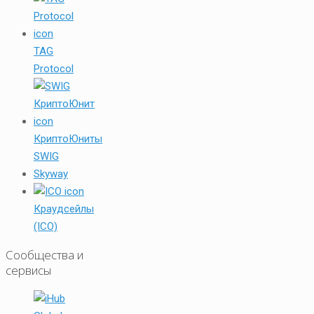
TAG
Protocol
КриптоЮниты
SWIG
Skyway
Краудсейлы
(ICO)
Сообщества и
сервисы