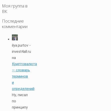
Моя группа в
ВК
Последние
комментарии
ilya.purtov -
invest4all.ru
на
Криптовалюта
— словарь
терминов
и
определений
Ну, писал
по
принципу