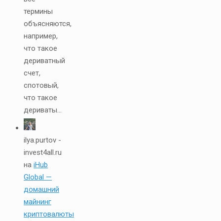
термины
объясняются,
например,
что такое
дериватный
счет,
спотовый,
что такое
дериваты...
ilya.purtov -
invest4all.ru
на
iHub
Global —
домашний
майнинг
криптовалюты