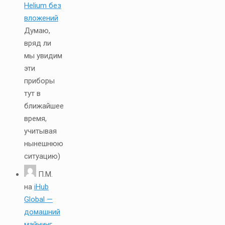
Helium без
вложений
Думаю,
вряд ли
мы увидим
эти
приборы
тут в
ближайшее
время,
учитывая
нынешнюю
ситуацию)
П.М.
на
iHub
Global —
домашний
майнинг