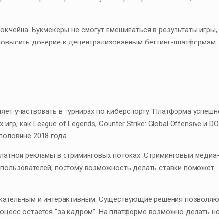
окчейна. Букмекеры не смогут вмешиваться в результаты игры,
повысить доверие к децентрализованным беттинг-платформам.
ляет участвовать в турнирах по киберспорту. Платформа успешн
гр, как League of Legends, Counter Strike: Global Offensive и D
половине 2018 года.
латной рекламы в стриминговых потоках. Стриминговый медиа
 пользователей, поэтому возможность делать ставки поможет
екательным и интерактивным. Существующие решения позволяю
роцесс остается “за кадром”. На платформе возможно делать н