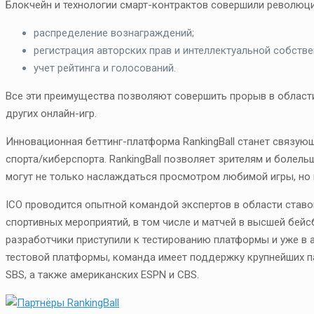
Блокчейн и технологии смарт-контрактов совершили революци
распределение вознаграждений;
регистрация авторских прав и интеллектуальной собстве
учет рейтинга и голосований.
Все эти преимущества позволяют совершить прорыв в области а
других онлайн-игр.
Инновационная беттинг-платформа RankingBall станет связ
спорта/киберспорта. RankingBall позволяет зрителям и болел
могут не только наслаждаться просмотром любимой игры, но 
ICO проводится опытной командой экспертов в области ставок 
спортивных мероприятий, в том числе и матчей в высшей бейс
разработчики приступили к тестированию платформы и уже в а
тестовой платформы, команда имеет поддержку крупнейших па
SBS, а также американских ESPN и CBS.