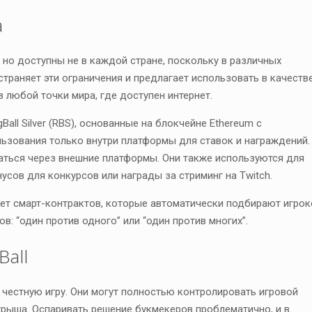
а
 но доступны не в каждой стране, поскольку в различных
страняет эти ограничения и предлагает использовать в качеств
любой точки мира, где доступен интернет.
Ball Silver (RBS), основанные на блокчейне Ethereum с
ьзования только внутри платформы для ставок и награждений.
аться через внешние платформы. Они также используются для
усов для конкурсов или награды за стриминг на Twitch.
ет смарт-контрактов, которые автоматически подбирают игрок
в: “один против одного” или “один против многих”.
all
честную игру. Они могут полностью контролировать игровой
грыша. Оспаривать решение букмекеров проблематично, и в