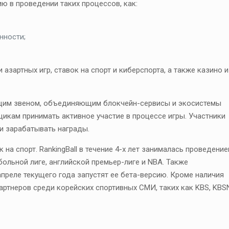
ю в проведении таких процессов, как:
нности;
зартных игр, ставок на спорт и киберспорта, а также казино и
ующим звеном, объединяющим блокчейн-сервисы и экосистемы
ьщикам принимать активное участие в процессе игры. Участники
и зарабатывать награды.
на спорт. RankingBall в течение 4-х лет занималась проведени
больной лиге, английской премьер-лиге и NBA. Также
преле текущего года запустят ее бета-версию. Кроме наличия
ртнеров среди корейских спортивных СМИ, таких как KBS, KBS