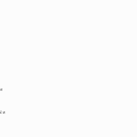
ем
N и