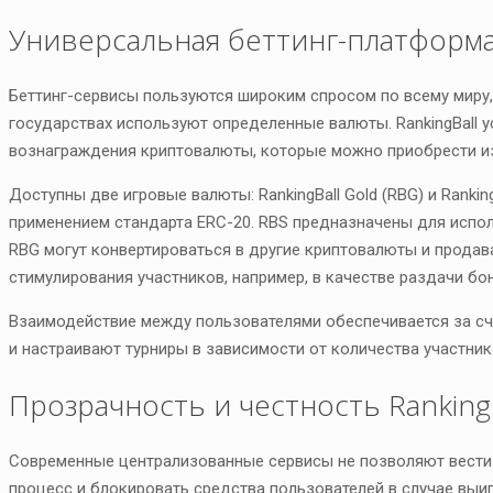
Универсальная беттинг-платформ
Беттинг-сервисы пользуются широким спросом по всему миру,
государствах используют определенные валюты. RankingBall у
вознаграждения криптовалюты, которые можно приобрести из 
Доступны две игровые валюты: RankingBall Gold (RBG) и Ranking
применением стандарта ERC-20. RBS предназначены для испол
RBG могут конвертироваться в другие криптовалюты и продав
стимулирования участников, например, в качестве раздачи бон
Взаимодействие между пользователями обеспечивается за сч
и настраивают турниры в зависимости от количества участнико
Прозрачность и честность RankingB
Современные централизованные сервисы не позволяют вести 
процесс и блокировать средства пользователей в случае выи