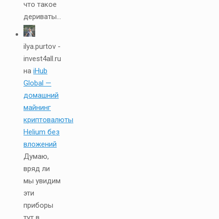
что такое
дериваты...
ilya.purtov -
invest4all.ru
на
iHub
Global —
домашний
майнинг
криптовалюты
Helium без
вложений
Думаю,
вряд ли
мы увидим
эти
приборы
тут в