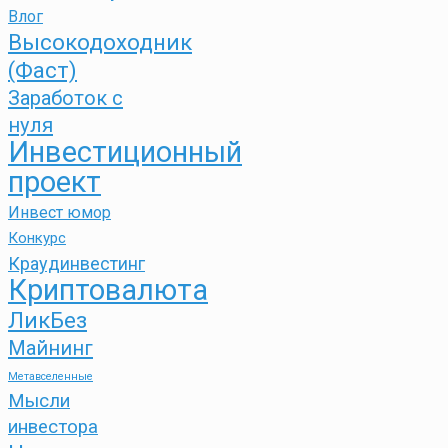
Влог
Высокодоходник
(Фаст)
Заработок с
нуля
Инвестиционный
проект
Инвест юмор
Конкурс
Краудинвестинг
Криптовалюта
ЛикБез
Майнинг
Метавселенные
Мысли
инвестора