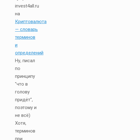
invest4all.ru
на
Криптовалюта
— словарь
терминов
и
определений
Ну, писал
по
принципу
"что в
голову
придёт",
поэтому и
не всё)
Хотя,
терминов
при...