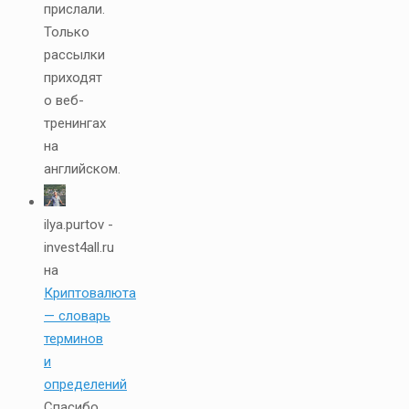
прислали.
Только
рассылки
приходят
о веб-
тренингах
на
английском.
ilya.purtov -
invest4all.ru
на
Криптовалюта
— словарь
терминов
и
определений
Спасибо,