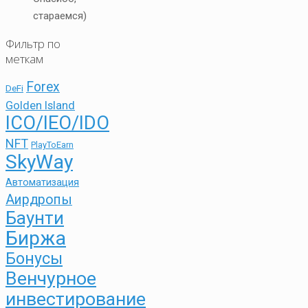
стараемся)
Фильтр по
меткам
Forex
DeFi
Golden Island
ICO/IEO/IDO
NFT
PlayToEarn
SkyWay
Автоматизация
Аирдропы
Баунти
Биржа
Бонусы
Венчурное
инвестирование