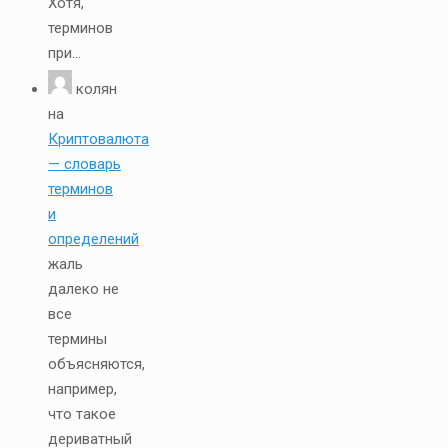
Хотя,
терминов
при...
колян
на
Криптовалюта
— словарь
терминов
и
определений
жаль
далеко не
все
термины
объясняются,
например,
что такое
дериватный