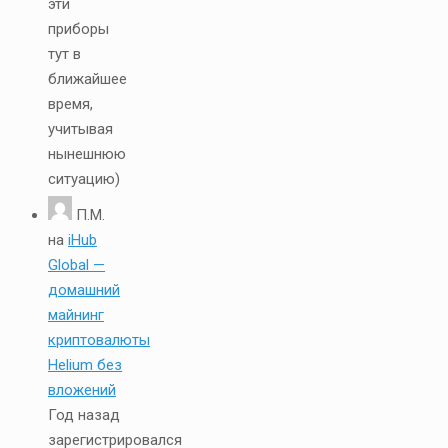
эти
приборы
тут в
ближайшее
время,
учитывая
нынешнюю
ситуацию)
П.М.
на
iHub
Global —
домашний
майнинг
криптовалюты
Helium без
вложений
Год назад
зарегистрировался