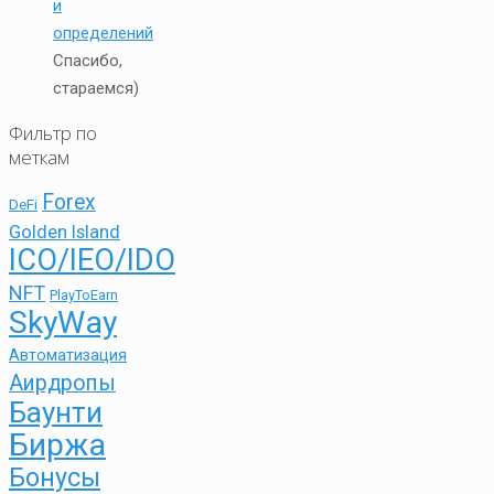
и
определений
Спасибо,
стараемся)
Фильтр по
меткам
Forex
DeFi
Golden Island
ICO/IEO/IDO
NFT
PlayToEarn
SkyWay
Автоматизация
Аирдропы
Баунти
Биржа
Бонусы