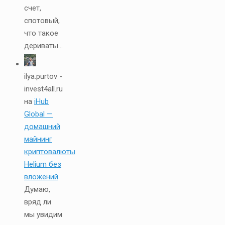
счет,
спотовый,
что такое
дериваты...
ilya.purtov -
invest4all.ru
на
iHub
Global —
домашний
майнинг
криптовалюты
Helium без
вложений
Думаю,
вряд ли
мы увидим