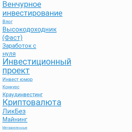
Венчурное
инвестирование
Влог
Высокодоходник
(Фаст)
Заработок с
нуля
Инвестиционный
проект
Инвест юмор
Конкурс
Краудинвестинг
Криптовалюта
ЛикБез
Майнинг
Метавселенные