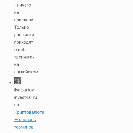
- ничего
не
прислали.
Только
рассылки
приходят
о веб-
тренингах
на
английском.
ilya.purtov -
invest4all.ru
на
Криптовалюта
— словарь
терминов