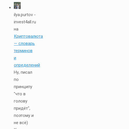
ilya.purtov -
invest4all.ru
на
Криптовалюта
— словарь
терминов
и
определений
Ну, писал
по
принципу
"что в
голову
придёт",
поэтому и
не всё)