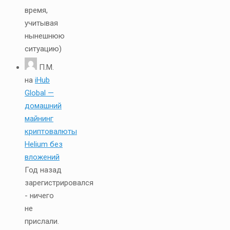
время,
учитывая
нынешнюю
ситуацию)
П.М.
на
iHub
Global —
домашний
майнинг
криптовалюты
Helium без
вложений
Год назад
зарегистрировался
- ничего
не
прислали.