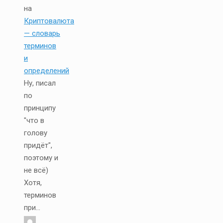
на
Криптовалюта
— словарь
терминов
и
определений
Ну, писал
по
принципу
"что в
голову
придёт",
поэтому и
не всё)
Хотя,
терминов
при...