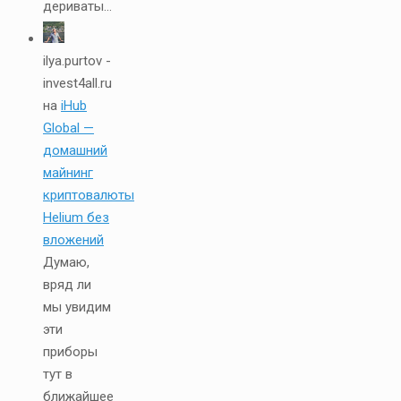
дериваты...
ilya.purtov -
invest4all.ru
на
iHub
Global —
домашний
майнинг
криптовалюты
Helium без
вложений
Думаю,
вряд ли
мы увидим
эти
приборы
тут в
ближайшее