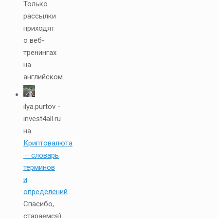
Только
рассылки
приходят
о веб-
тренингах
на
английском.
ilya.purtov -
invest4all.ru
на
Криптовалюта
— словарь
терминов
и
определений
Спасибо,
стараемся)