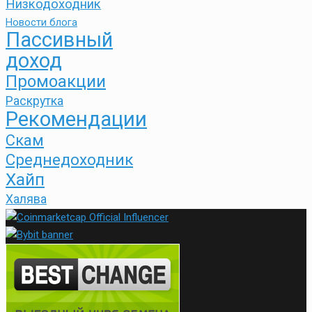
Низкодоходник
Новости блога
Пассивный
доход
Промоакции
Раскрутка
Рекомендации
Скам
Среднедоходник
Хайп
Халява