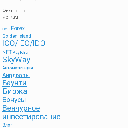
Фильтр по
меткам
Forex
DeFi
Golden Island
ICO/IEO/IDO
NFT
PlayToEarn
SkyWay
Автоматизация
Аирдропы
Баунти
Биржа
Бонусы
Венчурное
инвестирование
Влог