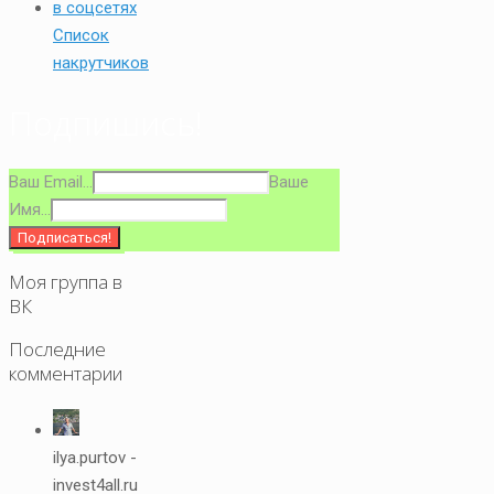
Список
накрутчиков
Подпишись!
Ваш Email...
Ваше
Имя...
Моя группа в
ВК
Последние
комментарии
ilya.purtov -
invest4all.ru