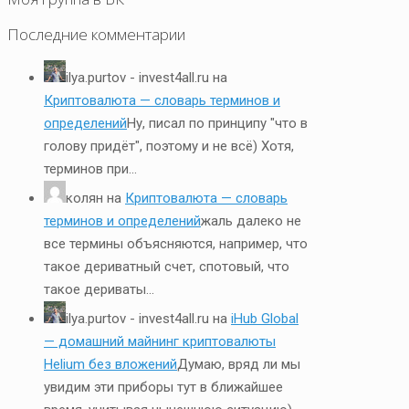
Последние комментарии
ilya.purtov - invest4all.ru
на
Криптовалюта — словарь терминов и
определений
Ну, писал по принципу "что в
голову придёт", поэтому и не всё) Хотя,
терминов при...
колян
на
Криптовалюта — словарь
терминов и определений
жаль далеко не
все термины объясняются, например, что
такое дериватный счет, спотовый, что
такое дериваты...
ilya.purtov - invest4all.ru
на
iHub Global
— домашний майнинг криптовалюты
Helium без вложений
Думаю, вряд ли мы
увидим эти приборы тут в ближайшее