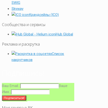
SWIG
Skyway
Краудсейлы (ICO)
Сообщества и сервисы
iHub Global
Реклама и раскрутка
Список
накрутчиков
Подпишись!
Ваш Email...
Ваше
Имя...
Моя группа в ВК