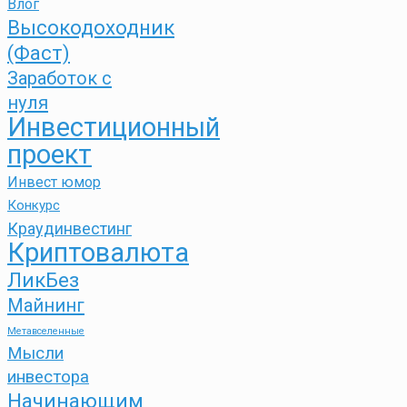
Влог
Высокодоходник
(Фаст)
Заработок с
нуля
Инвестиционный
проект
Инвест юмор
Конкурс
Краудинвестинг
Криптовалюта
ЛикБез
Майнинг
Метавселенные
Мысли
инвестора
Начинающим