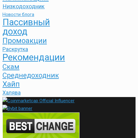
Низкодоходник
Новости блога
Пассивный
доход
Промоакции
Раскрутка
Рекомендации
Скам
Среднедоходник
Хайп
Халява