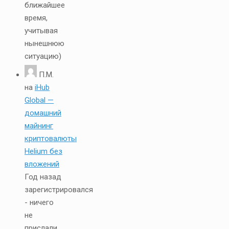
ближайшее
время,
учитывая
нынешнюю
ситуацию)
П.М.
на
iHub
Global —
домашний
майнинг
криптовалюты
Helium без
вложений
Год назад
зарегистрировался
- ничего
не
прислали.