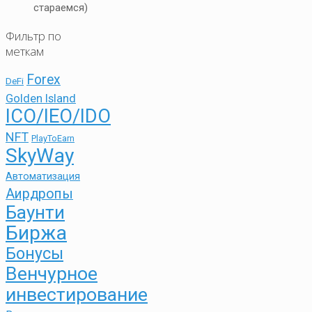
стараемся)
Фильтр по
меткам
Forex
DeFi
Golden Island
ICO/IEO/IDO
NFT
PlayToEarn
SkyWay
Автоматизация
Аирдропы
Баунти
Биржа
Бонусы
Венчурное
инвестирование