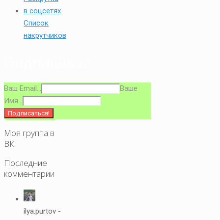
Список
накрутчиков
Подпишись!
Ваш Email...
Ваше
Имя...
Моя группа в
ВК
Последние
комментарии
ilya.purtov -