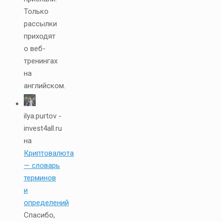
Только
рассылки
приходят
о веб-
тренингах
на
английском.
ilya.purtov -
invest4all.ru
на
Криптовалюта
— словарь
терминов
и
определений
Спасибо,