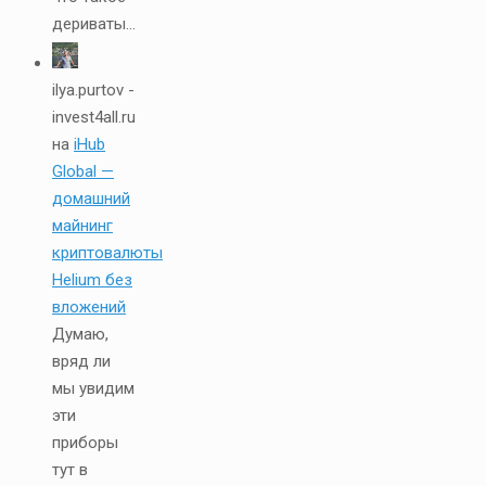
дериваты...
ilya.purtov -
invest4all.ru
на
iHub
Global —
домашний
майнинг
криптовалюты
Helium без
вложений
Думаю,
вряд ли
мы увидим
эти
приборы
тут в