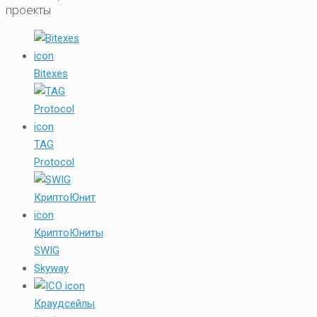
проекты
Bitexes
TAG
Protocol
КриптоЮниты
SWIG
Skyway
Краудсейлы