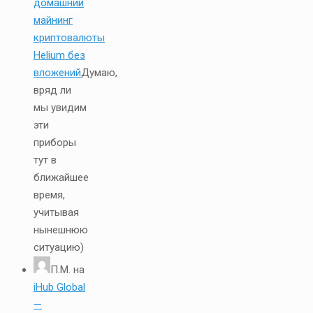
домашний
майнинг
криптовалюты
Helium без
вложений
Думаю,
вряд ли
мы увидим
эти
приборы
тут в
ближайшее
время,
учитывая
нынешнюю
ситуацию)
П.М.
на
iHub Global
—