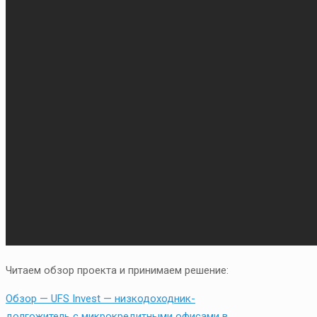
Читаем обзор проекта и принимаем решение:
Обзор — UFS Invest — низкодоходник-
долгожитель с микрокредитными офисами в