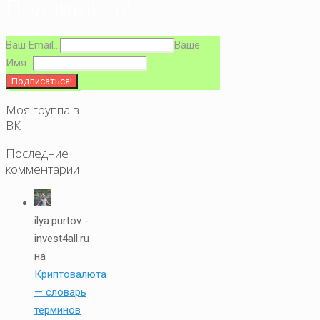
Подпишись!
Ваш Email...
Ваше
Имя...
Моя группа в
ВК
Последние
комментарии
ilya.purtov -
invest4all.ru
на
Криптовалюта
— словарь
терминов