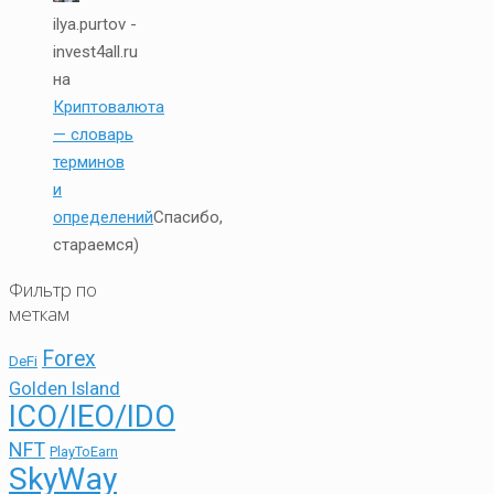
ilya.purtov -
invest4all.ru
на
Криптовалюта
— словарь
терминов
и
определений
Спасибо,
стараемся)
Фильтр по
меткам
Forex
DeFi
Golden Island
ICO/IEO/IDO
NFT
PlayToEarn
SkyWay