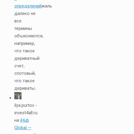
определений
жаль
далеко не
все
термины
объясняются,
например,
что такое
дериватный
счет,
спотовый,
что такое
дериваты...
ilya.purtov -
invest4all.ru
на
iHub
Global —