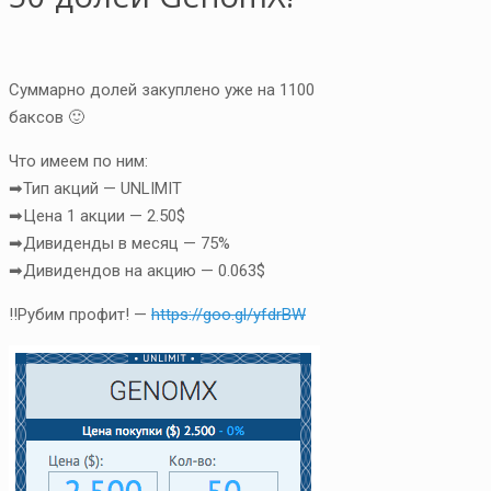
Суммарно долей закуплено уже на 1100
баксов 🙂
Что имеем по ним:
➡Тип акций — UNLIMIT
➡Цена 1 акции — 2.50$
➡Дивиденды в месяц — 75%
➡Дивидендов на акцию — 0.063$
‼Рубим профит! —
https://goo.gl/yfdrBW