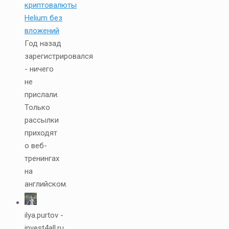
криптовалюты
Helium без
вложений
Год назад
зарегистрировался
- ничего
не
прислали.
Только
рассылки
приходят
о веб-
тренингах
на
английском.
ilya.purtov -
invest4all.ru