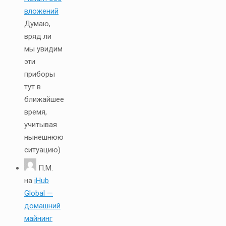
вложений
Думаю,
вряд ли
мы увидим
эти
приборы
тут в
ближайшее
время,
учитывая
нынешнюю
ситуацию)
П.М.
на
iHub
Global —
домашний
майнинг