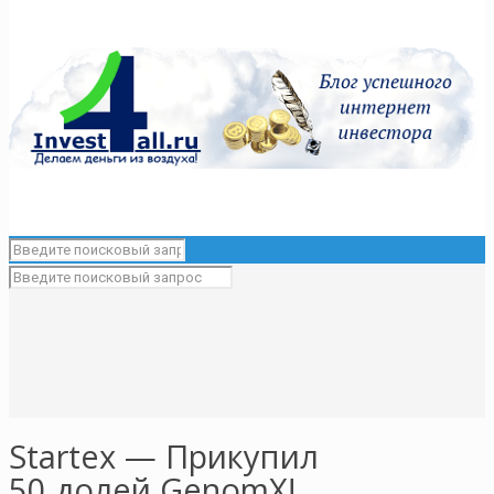
Startex — Прикупил
50 долей GenomX!