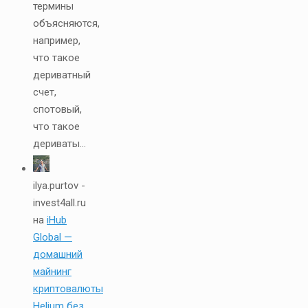
термины
объясняются,
например,
что такое
дериватный
счет,
спотовый,
что такое
дериваты...
ilya.purtov -
invest4all.ru
на
iHub
Global —
домашний
майнинг
криптовалюты
Helium без