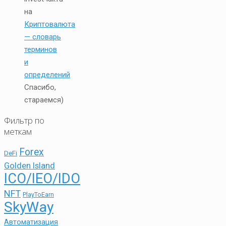
на
Криптовалюта
— словарь
терминов
и
определений
Спасибо,
стараемся)
Фильтр по
меткам
Forex
DeFi
Golden Island
ICO/IEO/IDO
NFT
PlayToEarn
SkyWay
Автоматизация