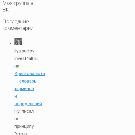
Моя группа в
ВК
Последние
комментарии
ilya.purtov -
invest4all.ru
на
Криптовалюта
— словарь
терминов
и
определений
Ну, писал
по
принципу
"что в