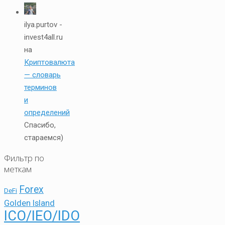
ilya.purtov -
invest4all.ru
на
Криптовалюта
— словарь
терминов
и
определений
Спасибо,
стараемся)
Фильтр по
меткам
Forex
DeFi
Golden Island
ICO/IEO/IDO