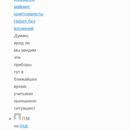
майнинг
криптовалюты
Helium без
вложений
Думаю,
вряд ли
мы увидим
эти
приборы
тут в
ближайшее
время,
учитывая
нынешнюю
ситуацию)
П.М.
на
iHub