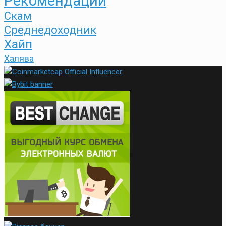
Рекомендации
Скам
Среднедоходник
Хайп
Халява