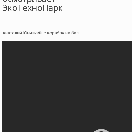
ЭкоТехноПарк
Анатолий Юницкий: с корабля на бал