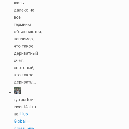
жаль
далеко не
все
термины
объясняются,
например,
что такое
дериватный
счет,
спотовый,
что такое
дериваты...
ilya.purtov -
invest4all.ru
на
iHub
Global —
домашний