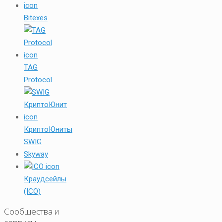
Bitexes
TAG
Protocol
КриптоЮниты
SWIG
Skyway
Краудсейлы
(ICO)
Сообщества и