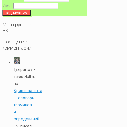
Имя...
Моя группа в
ВК
Последние
комментарии
ilya.purtov -
invest4all.ru
на
Криптовалюта
— словарь
терминов
и
определений
Ну, писал