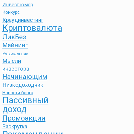
Инвест юмор
Конкурс
Краудинвестинг
Криптовалюта
ЛикБез
Майнинг
Метавселенные
Мысли
инвестора
Начинающим
Низкодоходник
Новости блога
Пассивный
доход
Промоакции
Раскрутка