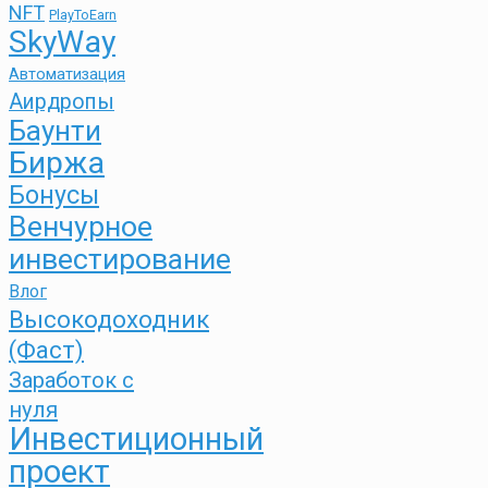
NFT
PlayToEarn
SkyWay
Автоматизация
Аирдропы
Баунти
Биржа
Бонусы
Венчурное
инвестирование
Влог
Высокодоходник
(Фаст)
Заработок с
нуля
Инвестиционный
проект