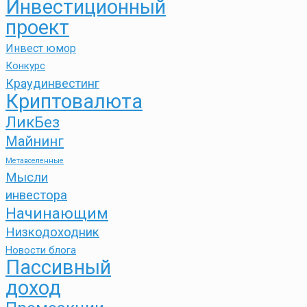
Инвестиционный
проект
Инвест юмор
Конкурс
Краудинвестинг
Криптовалюта
ЛикБез
Майнинг
Метавселенные
Мысли
инвестора
Начинающим
Низкодоходник
Новости блога
Пассивный
доход