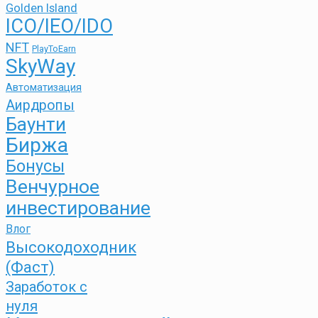
Golden Island
ICO/IEO/IDO
NFT
PlayToEarn
SkyWay
Автоматизация
Аирдропы
Баунти
Биржа
Бонусы
Венчурное
инвестирование
Влог
Высокодоходник
(Фаст)
Заработок с
нуля