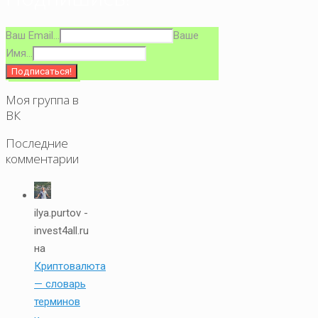
Ваш Email...
Ваше
Имя...
Моя группа в
ВК
Последние
комментарии
ilya.purtov -
invest4all.ru
на
Криптовалюта
— словарь
терминов