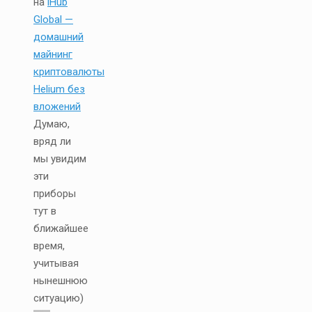
на
iHub
Global —
домашний
майнинг
криптовалюты
Helium без
вложений
Думаю,
вряд ли
мы увидим
эти
приборы
тут в
ближайшее
время,
учитывая
нынешнюю
ситуацию)