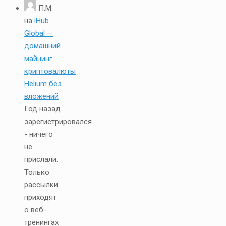
П.М.
на
iHub
Global —
домашний
майнинг
криптовалюты
Helium без
вложений
Год назад
зарегистрировался
- ничего
не
прислали.
Только
рассылки
приходят
о веб-
тренингах