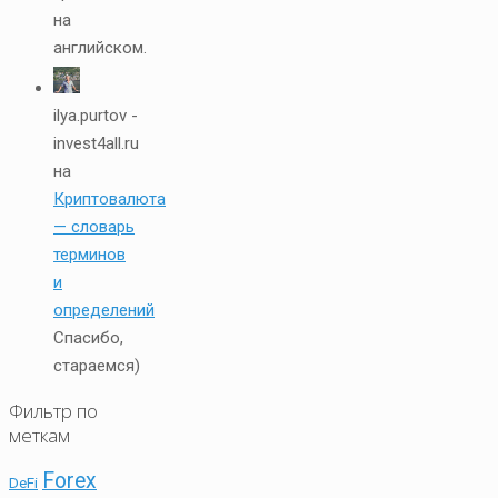
на
английском.
ilya.purtov -
invest4all.ru
на
Криптовалюта
— словарь
терминов
и
определений
Спасибо,
стараемся)
Фильтр по
меткам
Forex
DeFi