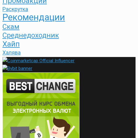
Промоакции
Раскрутка
Рекомендации
Скам
Среднедоходник
Хайп
Халява