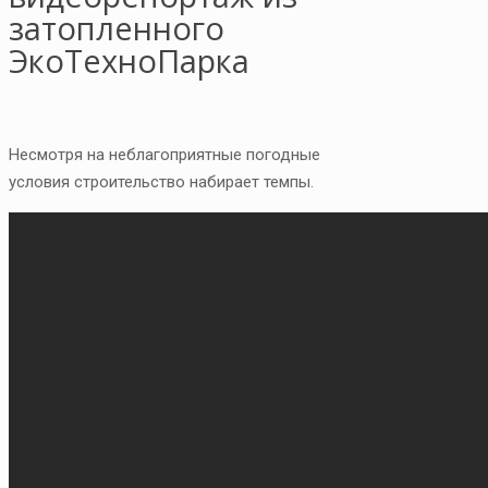
затопленного
ЭкоТехноПарка
Несмотря на неблагоприятные погодные
условия строительство набирает темпы.