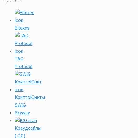
проекты
Bitexes
TAG
Protocol
КриптоЮниты
SWIG
Skyway
Краудсейлы
(ICO)