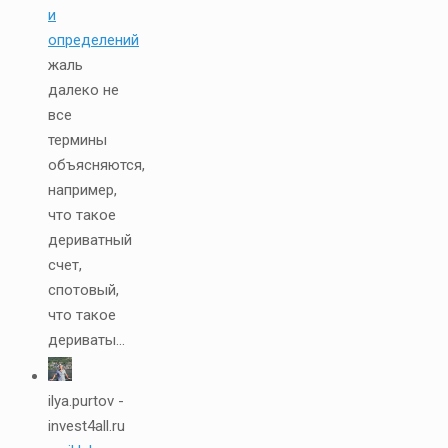
и
определений
жаль
далеко не
все
термины
объясняются,
например,
что такое
дериватный
счет,
спотовый,
что такое
дериваты...
ilya.purtov -
invest4all.ru