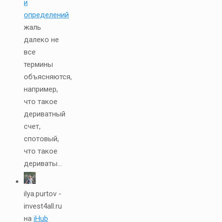
и
определений
жаль
далеко не
все
термины
объясняются,
например,
что такое
дериватный
счет,
спотовый,
что такое
дериваты...
ilya.purtov -
invest4all.ru
на
iHub