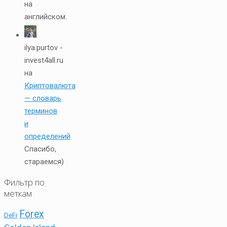
на
английском.
ilya.purtov -
invest4all.ru
на
Криптовалюта
— словарь
терминов
и
определений
Спасибо,
стараемся)
Фильтр по
меткам
Forex
DeFi