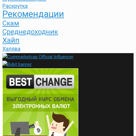
Раскрутка
Рекомендации
Скам
Среднедоходник
Хайп
Халява