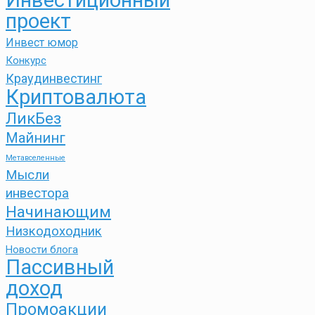
Инвестиционный
проект
Инвест юмор
Конкурс
Краудинвестинг
Криптовалюта
ЛикБез
Майнинг
Метавселенные
Мысли
инвестора
Начинающим
Низкодоходник
Новости блога
Пассивный
доход
Промоакции