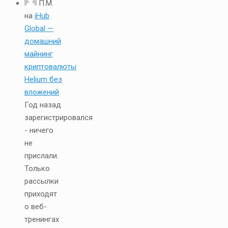
П.М.
на
iHub
Global —
домашний
майнинг
криптовалюты
Helium без
вложений
Год назад
зарегистрировался
- ничего
не
прислали.
Только
рассылки
приходят
о веб-
тренингах