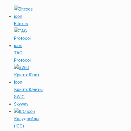
Bitexes
TAG
Protocol
КриптоЮниты
SWIG
Skyway
Краудсейлы
(ICO)