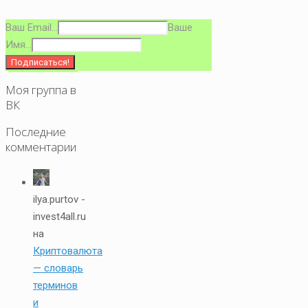
Ваш Email...
Ваше
Имя...
Моя группа в
ВК
Последние
комментарии
ilya.purtov -
invest4all.ru
на
Криптовалюта
— словарь
терминов
и