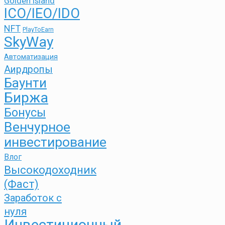
Golden Island
ICO/IEO/IDO
NFT
PlayToEarn
SkyWay
Автоматизация
Аирдропы
Баунти
Биржа
Бонусы
Венчурное
инвестирование
Влог
Высокодоходник
(Фаст)
Заработок с
нуля