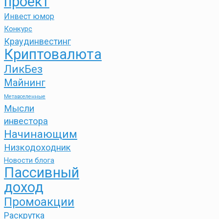
проект
Инвест юмор
Конкурс
Краудинвестинг
Криптовалюта
ЛикБез
Майнинг
Метавселенные
Мысли
инвестора
Начинающим
Низкодоходник
Новости блога
Пассивный
доход
Промоакции
Раскрутка