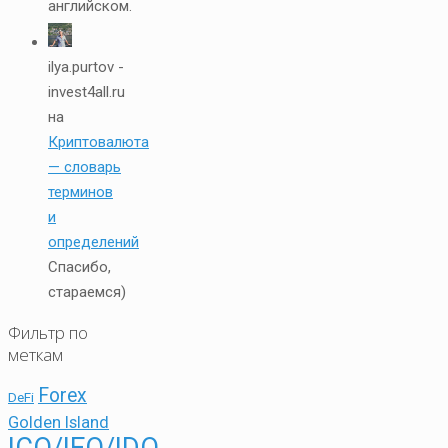
английском.
ilya.purtov -
invest4all.ru
на
Криптовалюта
— словарь
терминов
и
определений
Спасибо,
стараемся)
Фильтр по
меткам
Forex
DeFi
Golden Island