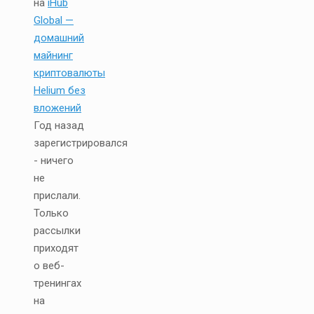
на
iHub
Global —
домашний
майнинг
криптовалюты
Helium без
вложений
Год назад
зарегистрировался
- ничего
не
прислали.
Только
рассылки
приходят
о веб-
тренингах
на