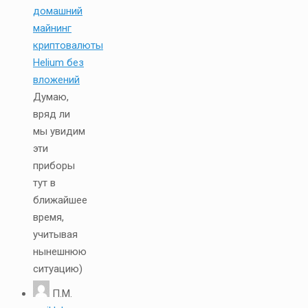
домашний
майнинг
криптовалюты
Helium без
вложений
Думаю,
вряд ли
мы увидим
эти
приборы
тут в
ближайшее
время,
учитывая
нынешнюю
ситуацию)
П.М.