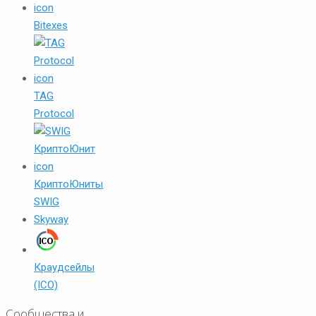
Bitexes
TAG
Protocol
КриптоЮниты
SWIG
Skyway
Краудсейлы
(ICO)
Сообщества и