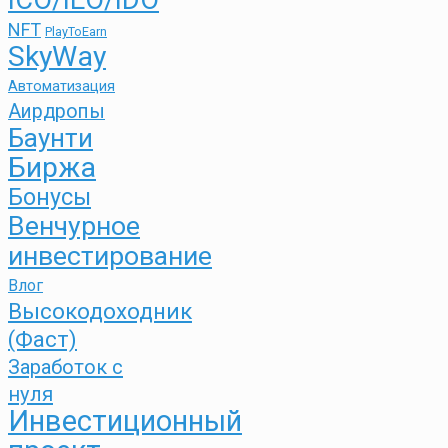
ICO/IEO/IDO
NFT
PlayToEarn
SkyWay
Автоматизация
Аирдропы
Баунти
Биржа
Бонусы
Венчурное
инвестирование
Влог
Высокодоходник
(Фаст)
Заработок с
нуля
Инвестиционный