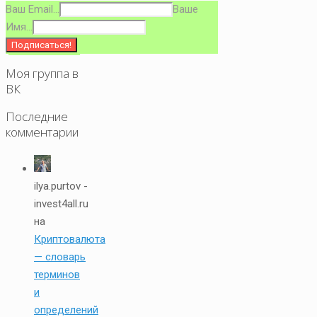
Ваш Email...
Ваше
Имя...
Моя группа в
ВК
Последние
комментарии
ilya.purtov -
invest4all.ru
на
Криптовалюта
— словарь
терминов
и
определений