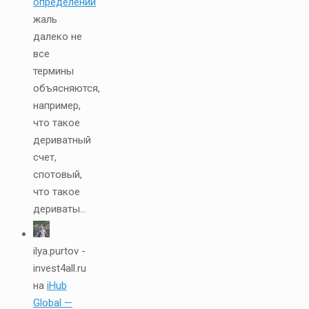
определений
жаль
далеко не
все
термины
объясняются,
например,
что такое
дериватный
счет,
спотовый,
что такое
дериваты...
ilya.purtov -
invest4all.ru
на
iHub
Global —