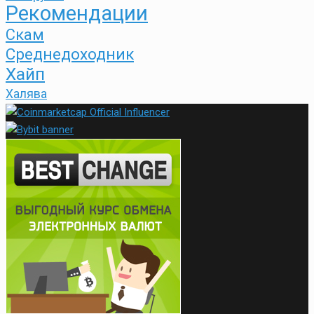
Рекомендации
Скам
Среднедоходник
Хайп
Халява