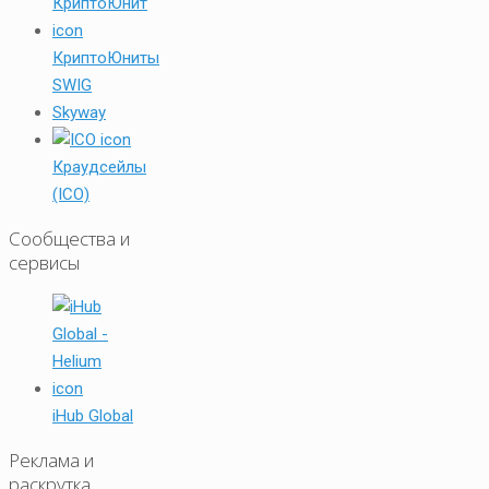
КриптоЮниты
SWIG
Skyway
Краудсейлы
(ICO)
Сообщества и
сервисы
iHub Global
Реклама и
раскрутка