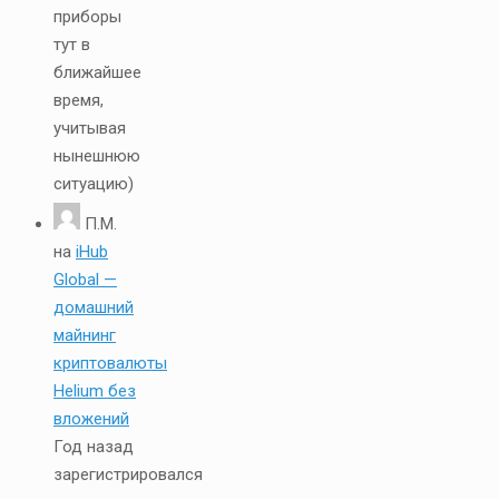
приборы
тут в
ближайшее
время,
учитывая
нынешнюю
ситуацию)
П.М.
на
iHub
Global —
домашний
майнинг
криптовалюты
Helium без
вложений
Год назад
зарегистрировался