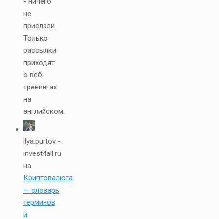
- ничего
не
прислали.
Только
рассылки
приходят
о веб-
тренингах
на
английском.
ilya.purtov -
invest4all.ru
на
Криптовалюта
— словарь
терминов
и