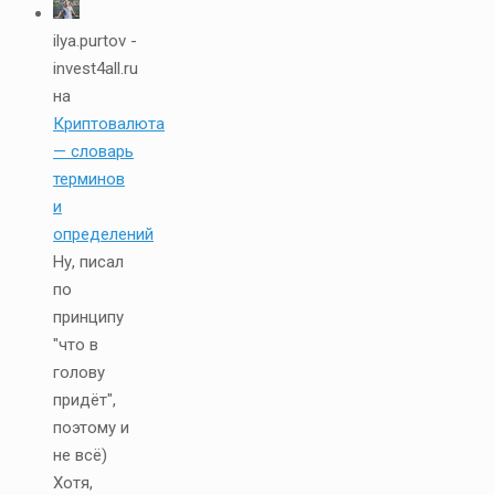
ilya.purtov -
invest4all.ru
на
Криптовалюта
— словарь
терминов
и
определений
Ну, писал
по
принципу
"что в
голову
придёт",
поэтому и
не всё)
Хотя,