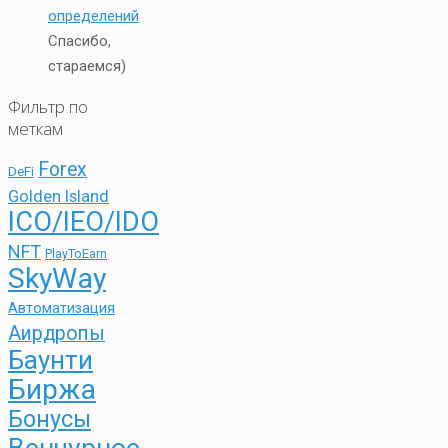
определений
Спасибо,
стараемся)
Фильтр по
меткам
Forex
DeFi
Golden Island
ICO/IEO/IDO
NFT
PlayToEarn
SkyWay
Автоматизация
Аирдропы
Баунти
Биржа
Бонусы
Венчурное