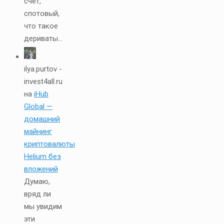
счет,
спотовый,
что такое
дериваты...
ilya.purtov -
invest4all.ru
на
iHub
Global —
домашний
майнинг
криптовалюты
Helium без
вложений
Думаю,
вряд ли
мы увидим
эти