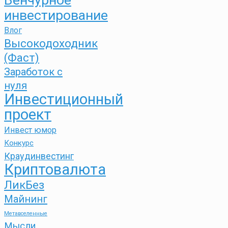
инвестирование
Влог
Высокодоходник
(Фаст)
Заработок с
нуля
Инвестиционный
проект
Инвест юмор
Конкурс
Краудинвестинг
Криптовалюта
ЛикБез
Майнинг
Метавселенные
Мысли