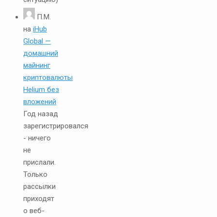
П.М.
на
iHub
Global —
домашний
майнинг
криптовалюты
Helium без
вложений
Год назад
зарегистрировался
- ничего
не
прислали.
Только
рассылки
приходят
о веб-