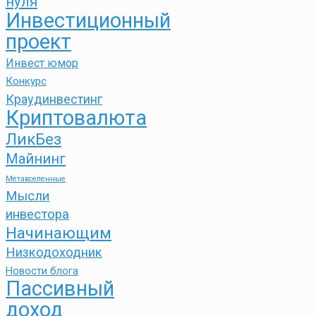
нуля
Инвестиционный
проект
Инвест юмор
Конкурс
Краудинвестинг
Криптовалюта
ЛикБез
Майнинг
Метавселенные
Мысли
инвестора
Начинающим
Низкодоходник
Новости блога
Пассивный
доход