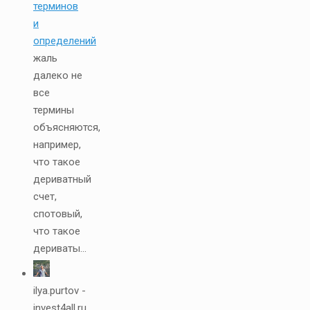
терминов
и
определений
жаль
далеко не
все
термины
объясняются,
например,
что такое
дериватный
счет,
спотовый,
что такое
дериваты...
ilya.purtov -
invest4all.ru