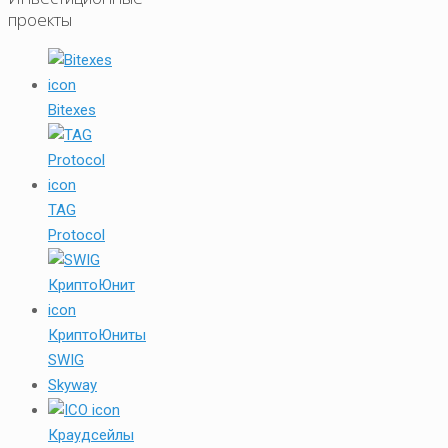
проекты
Bitexes
TAG
Protocol
КриптоЮниты
SWIG
Skyway
Краудсейлы