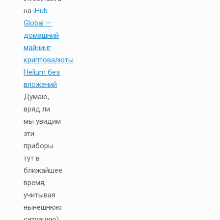
на
iHub
Global —
домашний
майнинг
криптовалюты
Helium без
вложений
Думаю,
вряд ли
мы увидим
эти
приборы
тут в
ближайшее
время,
учитывая
нынешнюю
ситуацию)