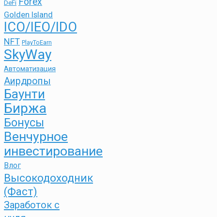
Forex
DeFi
Golden Island
ICO/IEO/IDO
NFT
PlayToEarn
SkyWay
Автоматизация
Аирдропы
Баунти
Биржа
Бонусы
Венчурное
инвестирование
Влог
Высокодоходник
(Фаст)
Заработок с