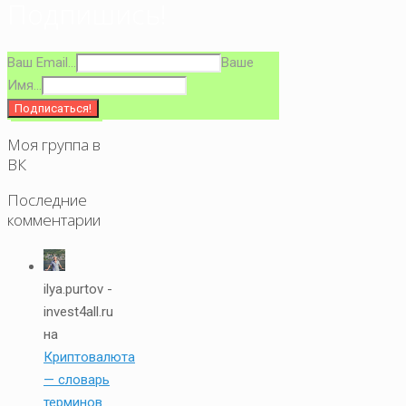
Подпишись!
Ваш Email...
Ваше
Имя...
Моя группа в
ВК
Последние
комментарии
ilya.purtov -
invest4all.ru
на
Криптовалюта
— словарь
терминов