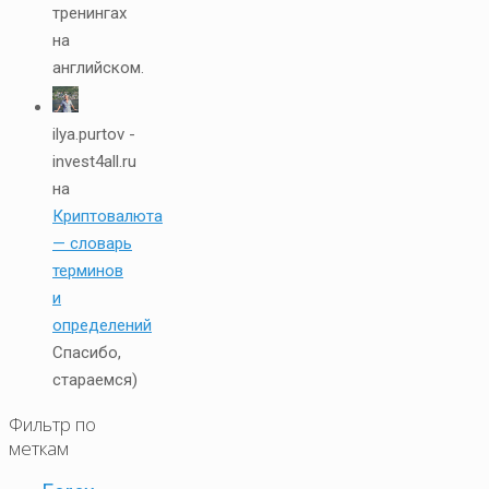
тренингах
на
английском.
ilya.purtov -
invest4all.ru
на
Криптовалюта
— словарь
терминов
и
определений
Спасибо,
стараемся)
Фильтр по
меткам