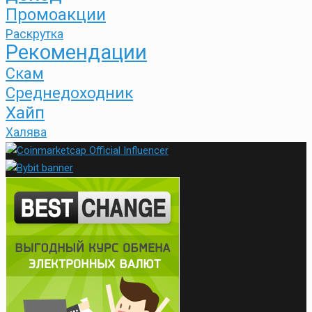
Промоакции
Раскрутка
Рекомендации
Скам
Среднедоходник
Хайп
Халява