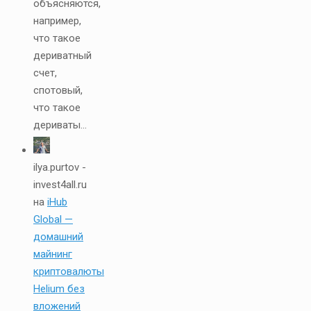
объясняются,
например,
что такое
дериватный
счет,
спотовый,
что такое
дериваты...
ilya.purtov -
invest4all.ru
на
iHub
Global —
домашний
майнинг
криптовалюты
Helium без
вложений