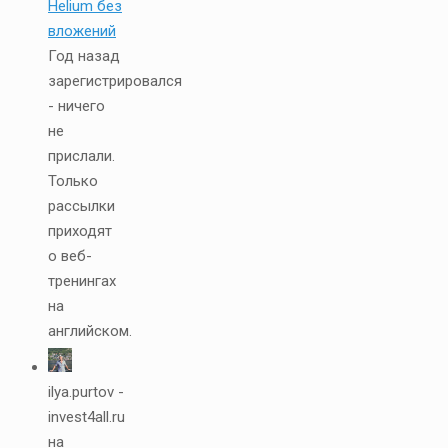
Helium без
вложений
Год назад
зарегистрировался
- ничего
не
прислали.
Только
рассылки
приходят
о веб-
тренингах
на
английском.
ilya.purtov -
invest4all.ru
на