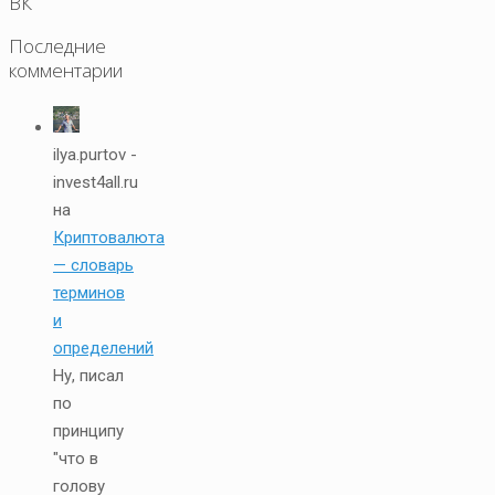
ВК
Последние
комментарии
ilya.purtov -
invest4all.ru
на
Криптовалюта
— словарь
терминов
и
определений
Ну, писал
по
принципу
"что в
голову