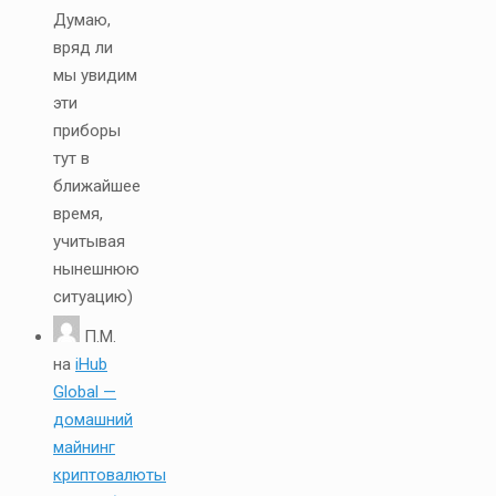
Думаю,
вряд ли
мы увидим
эти
приборы
тут в
ближайшее
время,
учитывая
нынешнюю
ситуацию)
П.М.
на
iHub
Global —
домашний
майнинг
криптовалюты