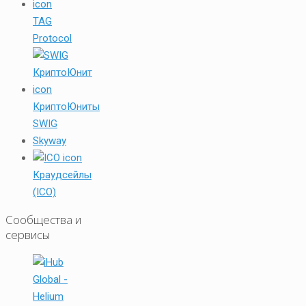
TAG
Protocol
КриптоЮниты
SWIG
Skyway
Краудсейлы
(ICO)
Сообщества и
сервисы