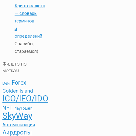
Криптовалюта
— словарь
терминов
и
определений
Спасибо,
стараемся)
Фильтр по
меткам
Forex
DeFi
Golden Island
ICO/IEO/IDO
NFT
PlayToEarn
SkyWay
Автоматизация
Аирдропы