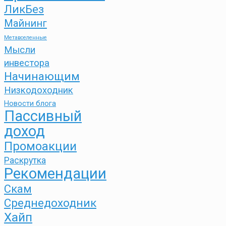
ЛикБез
Майнинг
Метавселенные
Мысли
инвестора
Начинающим
Низкодоходник
Новости блога
Пассивный
доход
Промоакции
Раскрутка
Рекомендации
Скам
Среднедоходник
Хайп