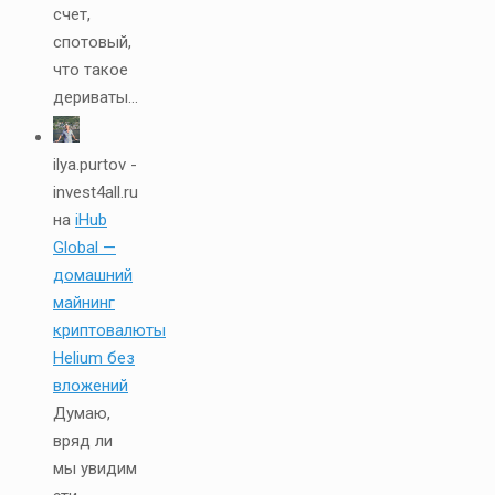
счет,
спотовый,
что такое
дериваты...
ilya.purtov -
invest4all.ru
на
iHub
Global —
домашний
майнинг
криптовалюты
Helium без
вложений
Думаю,
вряд ли
мы увидим