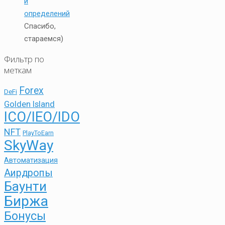
и
определений
Спасибо,
стараемся)
Фильтр по
меткам
Forex
DeFi
Golden Island
ICO/IEO/IDO
NFT
PlayToEarn
SkyWay
Автоматизация
Аирдропы
Баунти
Биржа
Бонусы