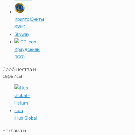
КриптоЮниты
SWIG
Skyway
Краудсейлы
(ICO)
Сообщества и
сервисы
iHub Global
Реклама и