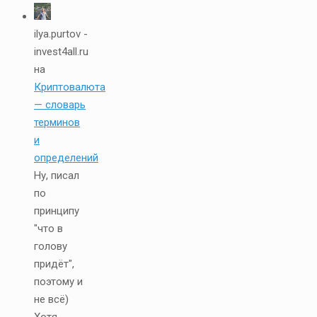
ilya.purtov -
invest4all.ru
на
Криптовалюта
— словарь
терминов
и
определений
Ну, писал
по
принципу
"что в
голову
придёт",
поэтому и
не всё)