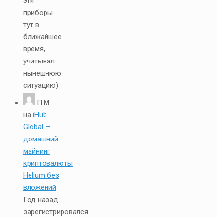
эти
приборы
тут в
ближайшее
время,
учитывая
нынешнюю
ситуацию)
П.М.
на
iHub
Global —
домашний
майнинг
криптовалюты
Helium без
вложений
Год назад
зарегистрировался