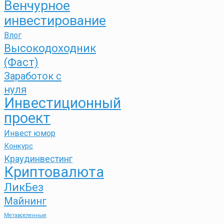
Венчурное
инвестирование
Влог
Высокодоходник
(Фаст)
Заработок с
нуля
Инвестиционный
проект
Инвест юмор
Конкурс
Краудинвестинг
Криптовалюта
ЛикБез
Майнинг
Метавселенные