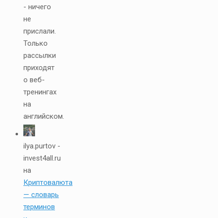
- ничего
не
прислали.
Только
рассылки
приходят
о веб-
тренингах
на
английском.
ilya.purtov -
invest4all.ru
на
Криптовалюта
— словарь
терминов