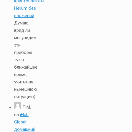
криптовалюты
Helium без
вложений
Думаю,
вряд ли
мы увидим
эти
приборы
тут в
ближайшее
время,
учитывая
нынешнюю
ситуацию)
П.М.
на
iHub
Global —
домашний