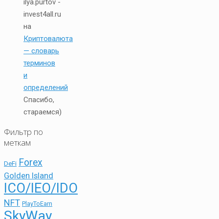
ilya.purtov -
invest4all.ru
на
Криптовалюта
— словарь
терминов
и
определений
Спасибо,
стараемся)
Фильтр по
меткам
Forex
DeFi
Golden Island
ICO/IEO/IDO
NFT
PlayToEarn
SkyWay