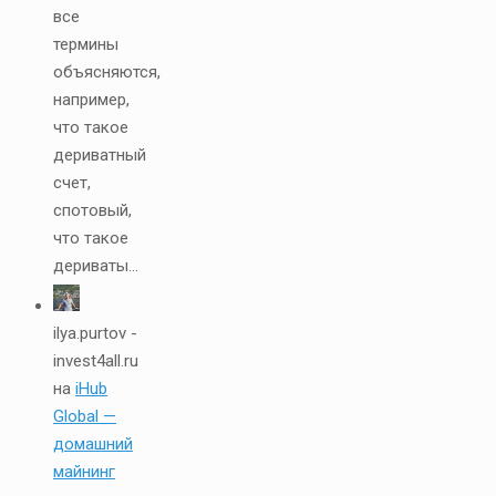
все
термины
объясняются,
например,
что такое
дериватный
счет,
спотовый,
что такое
дериваты...
ilya.purtov -
invest4all.ru
на
iHub
Global —
домашний
майнинг