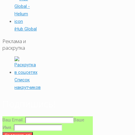
iHub Global
Реклама и
раскрутка
Список
накрутчиков
Подпишись!
Ваш Email...
Ваше
Имя...