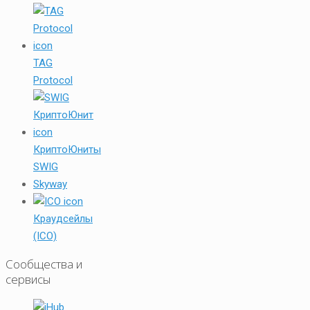
TAG
Protocol
КриптоЮниты
SWIG
Skyway
Краудсейлы
(ICO)
Сообщества и
сервисы