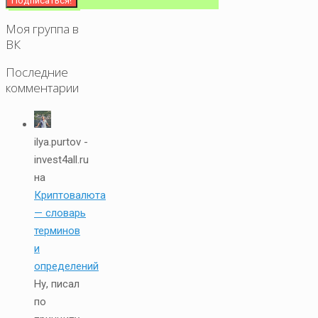
Моя группа в
ВК
Последние
комментарии
ilya.purtov -
invest4all.ru
на
Криптовалюта
— словарь
терминов
и
определений
Ну, писал
по