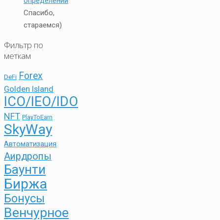
определений
Спасибо,
стараемся)
Фильтр по
меткам
Forex
DeFi
Golden Island
ICO/IEO/IDO
NFT
PlayToEarn
SkyWay
Автоматизация
Аирдропы
Баунти
Биржа
Бонусы
Венчурное