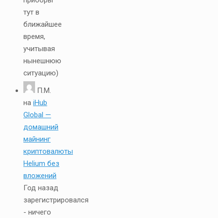
приборы
тут в
ближайшее
время,
учитывая
нынешнюю
ситуацию)
П.М.
на
iHub
Global —
домашний
майнинг
криптовалюты
Helium без
вложений
Год назад
зарегистрировался
- ничего