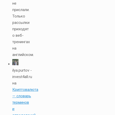
не
прислали.
Только
рассылки
приходят
о веб-
тренингах
на
английском.
ilya.purtov -
invest4all.ru
на
Криптовалюта
— словарь
терминов
и