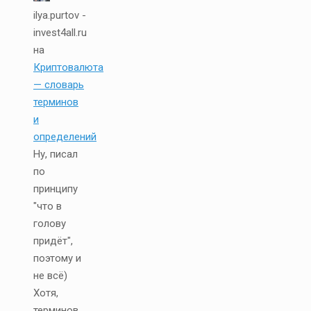
ilya.purtov -
invest4all.ru
на
Криптовалюта
— словарь
терминов
и
определений
Ну, писал
по
принципу
"что в
голову
придёт",
поэтому и
не всё)
Хотя,
терминов