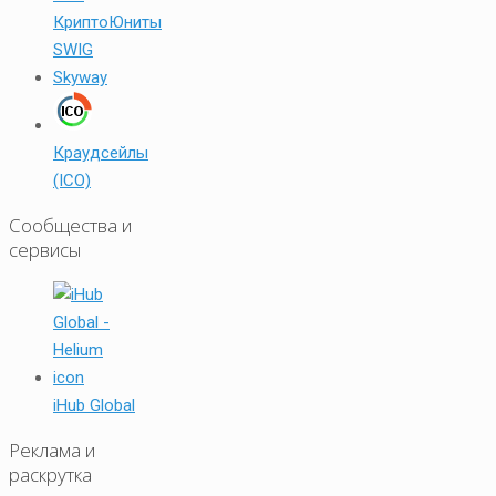
КриптоЮниты
SWIG
Skyway
Краудсейлы
(ICO)
Сообщества и
сервисы
iHub Global
Реклама и
раскрутка