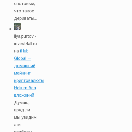
спотовый,
что такое
дериваты...
ilya.purtov -
invest4all.ru
на
iHub
Global —
домашний
майнинг
криптовалюты
Helium без
вложений
Думаю,
вряд ли
мы увидим
эти