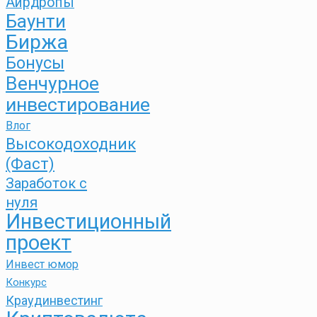
Аирдропы
Баунти
Биржа
Бонусы
Венчурное
инвестирование
Влог
Высокодоходник
(Фаст)
Заработок с
нуля
Инвестиционный
проект
Инвест юмор
Конкурс
Краудинвестинг