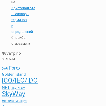
на
Криптовалюта
— словарь
терминов
и
определений
Спасибо,
стараемся)
Фильтр по
меткам
Forex
DeFi
Golden Island
ICO/IEO/IDO
NFT
PlayToEarn
SkyWay
Автоматизация