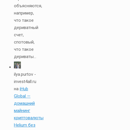
объясняются,
например,
что такое
дериватный
счет,
спотовый,
что такое
дериваты...
ilya.purtov -
invest4all.ru
на
iHub
Global —
домашний
майнинг
криптовалюты
Helium без