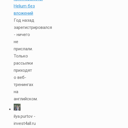
Helium без
вложений
Год назад
зарегистрировался
- ничего
не
прислали.
Только
рассылки
приходят
о веб-
тренингах
на
английском.
ilya.purtov -
invest4all.ru