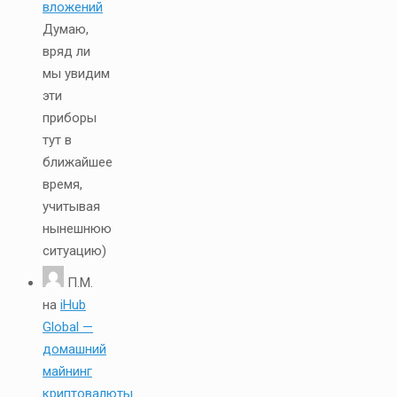
вложений
Думаю,
вряд ли
мы увидим
эти
приборы
тут в
ближайшее
время,
учитывая
нынешнюю
ситуацию)
П.М.
на
iHub
Global —
домашний
майнинг
криптовалюты