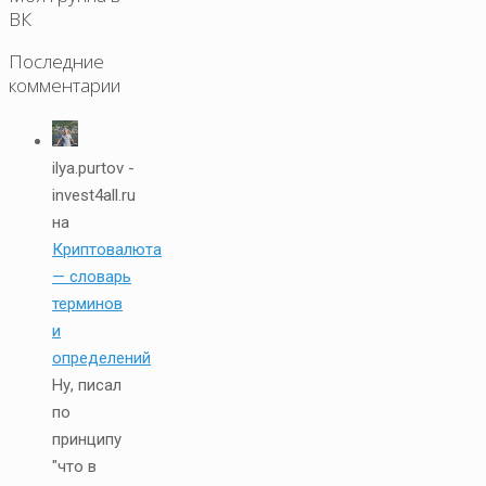
ВК
Последние
комментарии
ilya.purtov -
invest4all.ru
на
Криптовалюта
— словарь
терминов
и
определений
Ну, писал
по
принципу
"что в