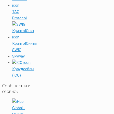
TAG
Protocol
КриптоЮниты
SWIG
Skyway
Краудсейлы
(ICO)
Сообщества и
сервисы