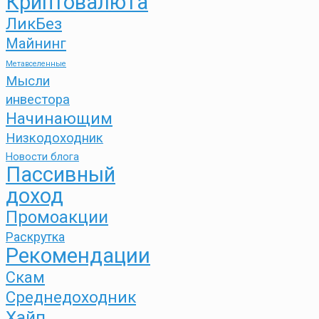
Криптовалюта
ЛикБез
Майнинг
Метавселенные
Мысли
инвестора
Начинающим
Низкодоходник
Новости блога
Пассивный
доход
Промоакции
Раскрутка
Рекомендации
Скам
Среднедоходник
Хайп