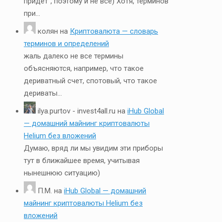
придёт", поэтому и не всё) Хотя, терминов
при...
колян
на
Криптовалюта — словарь
терминов и определений
жаль далеко не все термины
объясняются, например, что такое
дериватный счет, спотовый, что такое
дериваты...
ilya.purtov - invest4all.ru
на
iHub Global
— домашний майнинг криптовалюты
Helium без вложений
Думаю, вряд ли мы увидим эти приборы
тут в ближайшее время, учитывая
нынешнюю ситуацию)
П.М.
на
iHub Global — домашний
майнинг криптовалюты Helium без
вложений