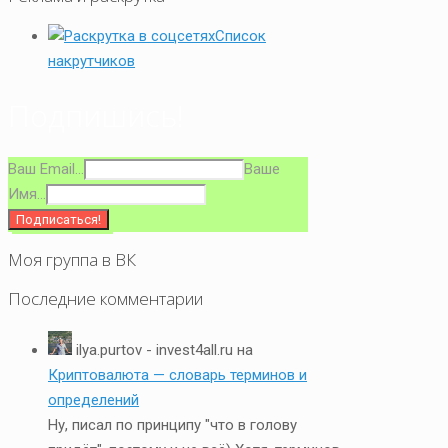
Список
накрутчиков
Подпишись!
Ваш Email...
Ваше
Имя...
Моя группа в ВК
Последние комментарии
ilya.purtov - invest4all.ru
на
Криптовалюта — словарь терминов и
определений
Ну, писал по принципу "что в голову