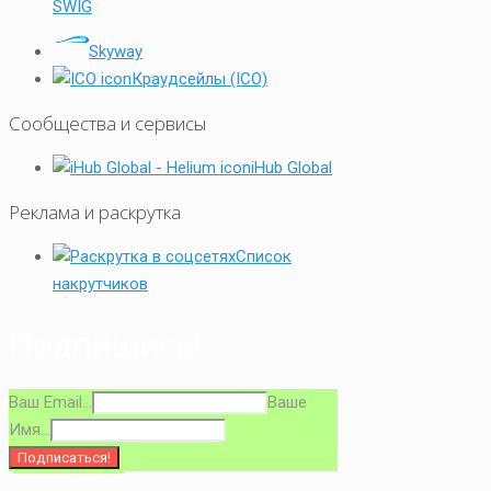
SWIG
Skyway
Краудсейлы (ICO)
Сообщества и сервисы
iHub Global
Реклама и раскрутка
Список
накрутчиков
Подпишись!
Ваш Email...
Ваше
Имя...