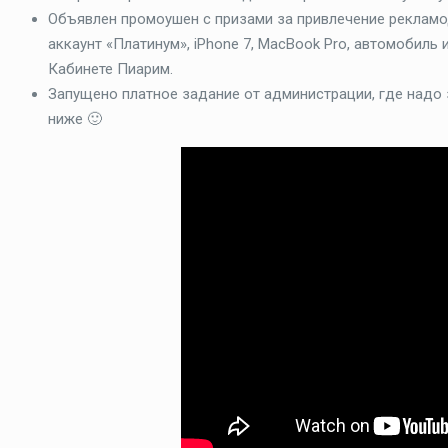
Объявлен промоушен с призами за привлечение рекламод
аккаунт «Платинум», iPhone 7, MacBook Pro, автомобиль
Кабинете Пиарим.
Запущено платное задание от администрации, где надо 
ниже 🙂