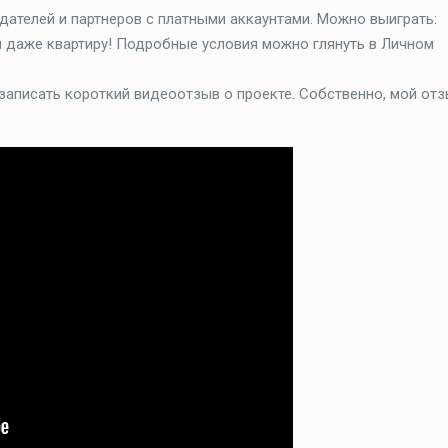
ателей и партнеров с платными аккаунтами. Можно выиграть:
 и даже квартиру! Подробные условия можно глянуть в Личном
записать короткий видеоотзыв о проекте. Собственно, мой от