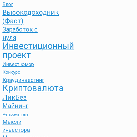
Влог
Высокодоходник
(Фаст)
Заработок с
нуля
Инвестиционный
проект
Инвест юмор
Конкурс
Краудинвестинг
Криптовалюта
ЛикБез
Майнинг
Метавселенные
Мысли
инвестора