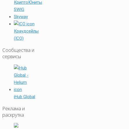
КриптоЮниты
SWIG
Skyway
Краудсейлы
(ICO)
Сообщества и
сервисы
iHub Global
Реклама и
раскрутка