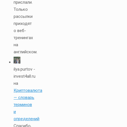
прислали.
Только
рассылки
приходят
о веб-
тренингах
на
английском.
ilya.purtov -
invest4all.ru
на
Криптовалюта
— словарь
терминов
и
определений
Спасибо,