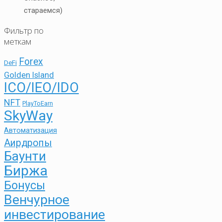
стараемся)
Фильтр по
меткам
Forex
DeFi
Golden Island
ICO/IEO/IDO
NFT
PlayToEarn
SkyWay
Автоматизация
Аирдропы
Баунти
Биржа
Бонусы
Венчурное
инвестирование