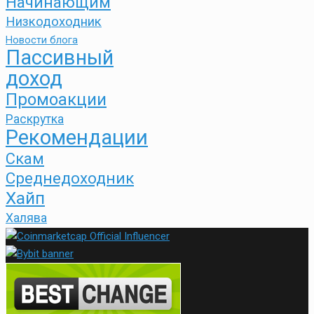
Начинающим
Низкодоходник
Новости блога
Пассивный
доход
Промоакции
Раскрутка
Рекомендации
Скам
Среднедоходник
Хайп
Халява