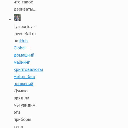
что такое
дериваты...
ilya.purtov -
invest4all.ru
на
iHub
Global —
домашний
майнинг
криптовалюты
Helium без
вложений
Думаю,
вряд ли
мы увидим
эти
приборы
тут в