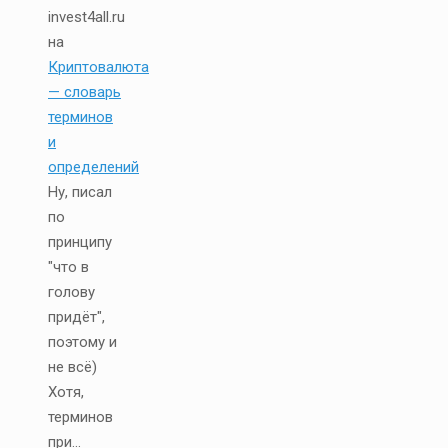
invest4all.ru
на
Криптовалюта
— словарь
терминов
и
определений
Ну, писал
по
принципу
"что в
голову
придёт",
поэтому и
не всё)
Хотя,
терминов
при...