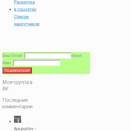
Список
накрутчиков
Подпишись!
Ваш Email...
Ваше
Имя...
Моя группа в
ВК
Последние
комментарии
ilya.purtov -