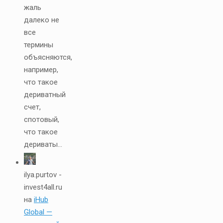
жаль
далеко не
все
термины
объясняются,
например,
что такое
дериватный
счет,
спотовый,
что такое
дериваты...
ilya.purtov -
invest4all.ru
на
iHub
Global —