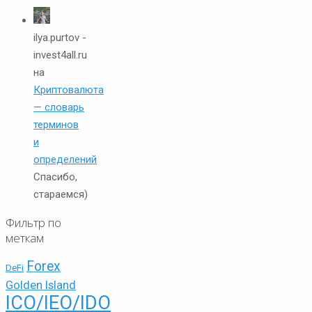
ilya.purtov -
invest4all.ru
на
Криптовалюта
— словарь
терминов
и
определений
Спасибо,
стараемся)
Фильтр по
меткам
Forex
DeFi
Golden Island
ICO/IEO/IDO