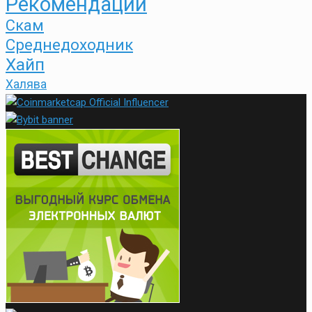
Рекомендации
Скам
Среднедоходник
Хайп
Халява