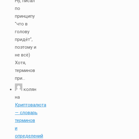
Ну, писал
по
принципу
"что в
голову
придёт",
поэтому и
не всё)
Хотя,
терминов
при...
колян
на
Криптовалюта
— словарь
терминов
и
определений