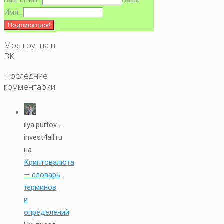
Ваш Email...
Ваше
Имя...
Моя группа в
ВК
Последние
комментарии
ilya.purtov -
invest4all.ru
на
Криптовалюта
— словарь
терминов
и
определений