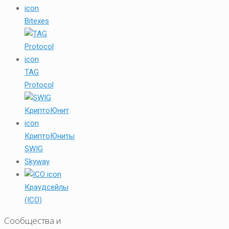
Bitexes
TAG
Protocol
КриптоЮниты
SWIG
Skyway
Краудсейлы
(ICO)
Сообщества и