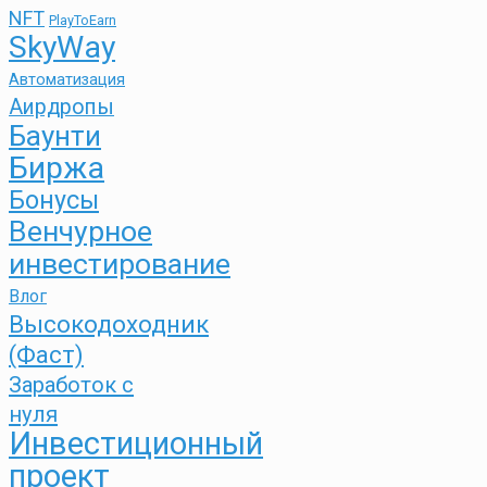
NFT
PlayToEarn
SkyWay
Автоматизация
Аирдропы
Баунти
Биржа
Бонусы
Венчурное
инвестирование
Влог
Высокодоходник
(Фаст)
Заработок с
нуля
Инвестиционный
проект