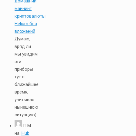
домашний
майнинг
криптовалюты
Helium без
вложений
Думаю,
вряд ли
мы увидим
эти
приборы
тут в
ближайшее
время,
учитывая
нынешнюю
ситуацию)
П.М.
на
iHub