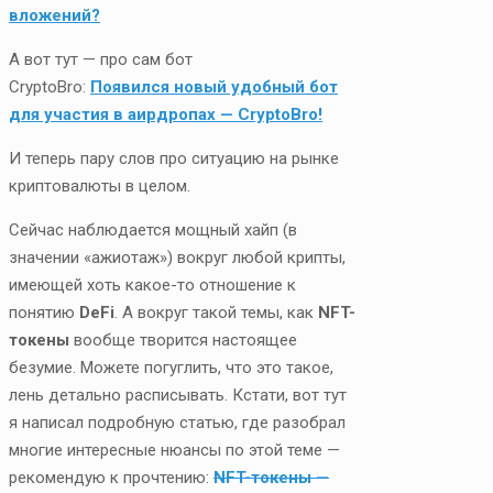
вложений?
А вот тут — про сам бот
CryptoBro:
Появился новый удобный бот
для участия в аирдропах — CryptoBro!
И теперь пару слов про ситуацию на рынке
криптовалюты в целом.
Сейчас наблюдается мощный хайп (в
значении «ажиотаж») вокруг любой крипты,
имеющей хоть какое-то отношение к
понятию
DeFi
. А вокруг такой темы, как
NFT-
токены
вообще творится настоящее
безумие. Можете погуглить, что это такое,
лень детально расписывать. Кстати, вот тут
я написал подробную статью, где разобрал
многие интересные нюансы по этой теме —
рекомендую к прочтению:
NFT-токены —