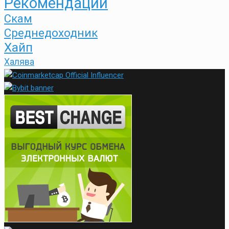
Рекомендации
Скам
Среднедоходник
Хайп
Халява