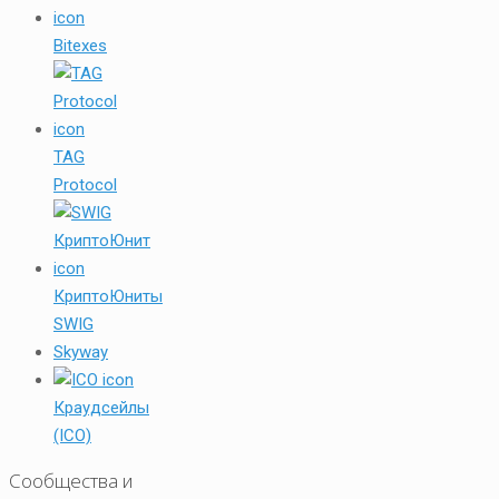
Bitexes
TAG
Protocol
КриптоЮниты
SWIG
Skyway
Краудсейлы
(ICO)
Сообщества и