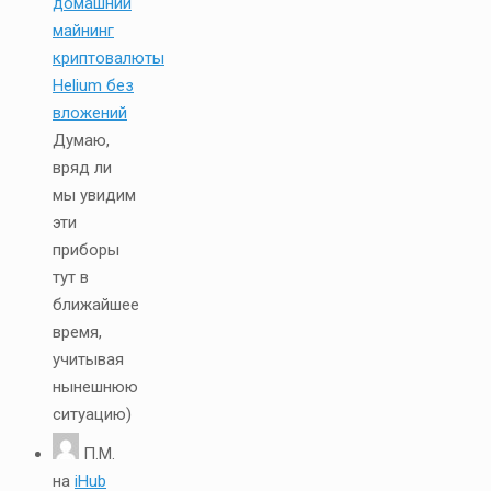
домашний
майнинг
криптовалюты
Helium без
вложений
Думаю,
вряд ли
мы увидим
эти
приборы
тут в
ближайшее
время,
учитывая
нынешнюю
ситуацию)
П.М.
на
iHub