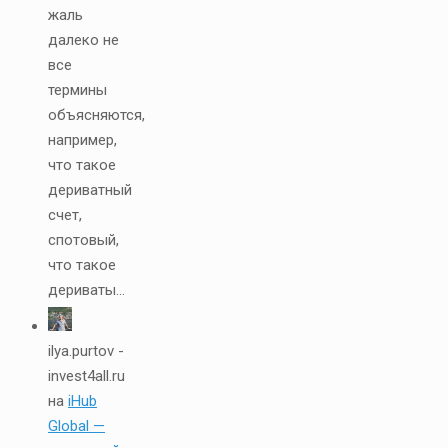
жаль
далеко не
все
термины
объясняются,
например,
что такое
дериватный
счет,
спотовый,
что такое
дериваты...
ilya.purtov -
invest4all.ru
на
iHub
Global —