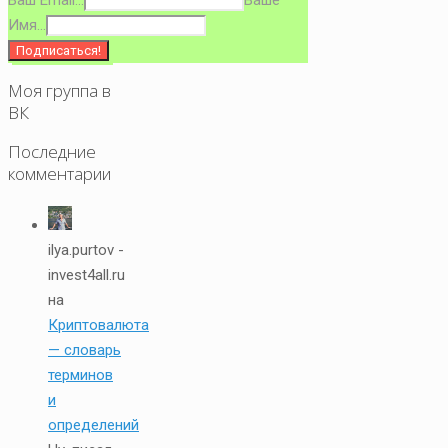
Ваш Email...
Ваше
Имя...
Моя группа в
ВК
Последние
комментарии
ilya.purtov -
invest4all.ru
на
Криптовалюта
— словарь
терминов
и
определений