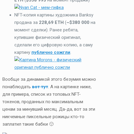
ETH
(
$558 993
на момент продажи)
NFT-копия картины художника Banksy
продана за
228,69 ETH
(
~$380 000
на
момент сделки). Ранее ребята,
купившие физический оригинал,
сделали его цифровую копию, а саму
картину
публично сожгли
.
Вообще за динамикой этого безумия можно
понаблюдать
вот тут
. А на картинке ниже,
для примера, список из топовых NFT-
токенов, проданных по максимальным
ценам за минувший месяц. Да-да, вот за эти
никчемные пиксельные рожицы кто-то
заплатил такие бабки 🙂