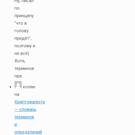
Ну, писал
по
принципу
"что в
голову
придёт",
поэтому и
не всё)
Хотя,
терминов
при...
колян
на
Криптовалюта
— словарь
терминов
и
определений