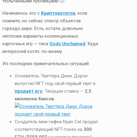
тюльпанными луковицами 🙂
Начиналось это с
Криптокотяток
, если
помните, но сейчас спектр объектов
гораздо шире. Есть, кстати, довольно
неплохие варианты коллекционных
карточных игр — типа
Gods Unchained
. Куда
интересней котят, по-моему.
Из последних примечательных ситуаций:
Основатель Твиттера Джек Дорси
выпустил NFT под свой первый твит и
продаёт его
. Текущая ставка —
2,5
миллиона баксов
.
Создатель мем-гифки Nyan Cat продал
соответствующий NFT-токен за
300