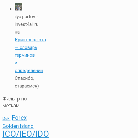
ilya.purtov -
invest4all.ru
на
Криптовалюта
— словарь
терминов
и
определений
Спасибо,
стараемся)
Фильтр по
меткам
Forex
DeFi
Golden Island
ICO/IEO/IDO