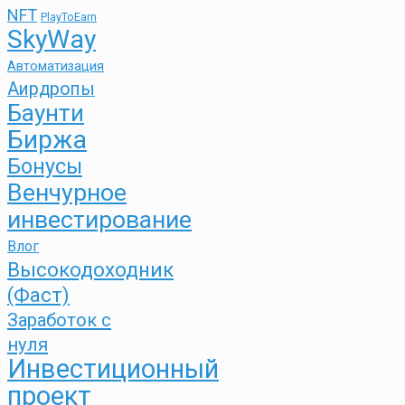
NFT
PlayToEarn
SkyWay
Автоматизация
Аирдропы
Баунти
Биржа
Бонусы
Венчурное
инвестирование
Влог
Высокодоходник
(Фаст)
Заработок с
нуля
Инвестиционный
проект