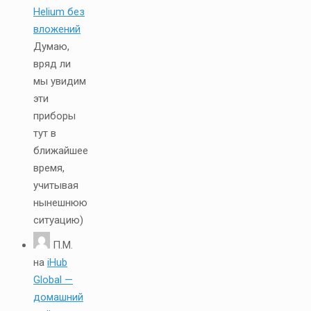
Helium без
вложений
Думаю,
вряд ли
мы увидим
эти
приборы
тут в
ближайшее
время,
учитывая
нынешнюю
ситуацию)
П.М.
на
iHub
Global —
домашний