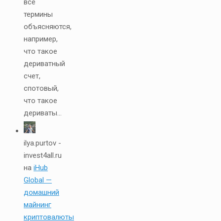
все
термины
объясняются,
например,
что такое
дериватный
счет,
спотовый,
что такое
дериваты...
ilya.purtov -
invest4all.ru
на
iHub
Global —
домашний
майнинг
криптовалюты