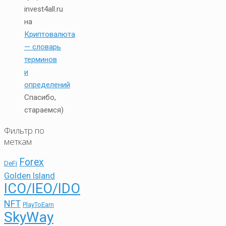
invest4all.ru
на
Криптовалюта
— словарь
терминов
и
определений
Спасибо,
стараемся)
Фильтр по
меткам
Forex
DeFi
Golden Island
ICO/IEO/IDO
NFT
PlayToEarn
SkyWay