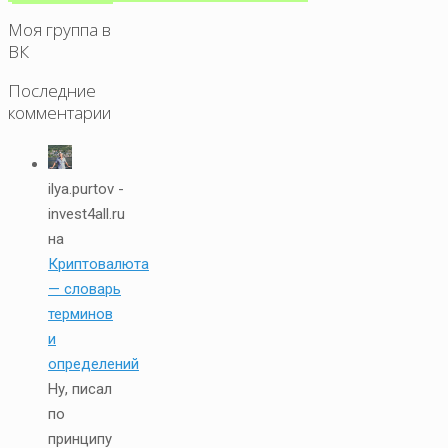
Моя группа в
ВК
Последние
комментарии
ilya.purtov -
invest4all.ru
на
Криптовалюта
— словарь
терминов
и
определений
Ну, писал
по
принципу