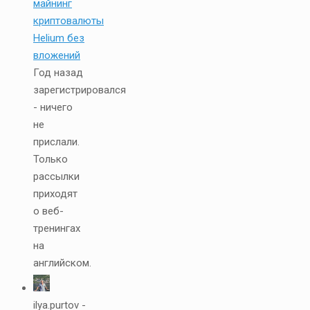
майнинг
криптовалюты
Helium без
вложений
Год назад
зарегистрировался
- ничего
не
прислали.
Только
рассылки
приходят
о веб-
тренингах
на
английском.
ilya.purtov -