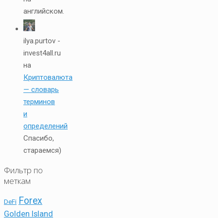
английском.
ilya.purtov -
invest4all.ru
на
Криптовалюта
— словарь
терминов
и
определений
Спасибо,
стараемся)
Фильтр по
меткам
Forex
DeFi
Golden Island