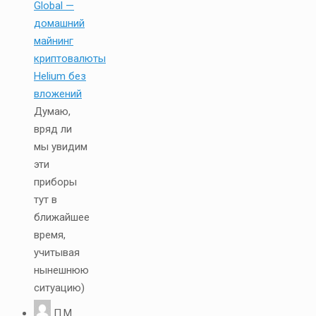
Global —
домашний
майнинг
криптовалюты
Helium без
вложений
Думаю,
вряд ли
мы увидим
эти
приборы
тут в
ближайшее
время,
учитывая
нынешнюю
ситуацию)
П.М.