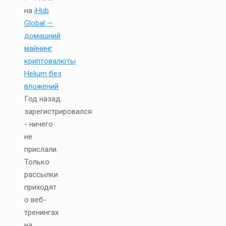
на
iHub
Global —
домашний
майнинг
криптовалюты
Helium без
вложений
Год назад
зарегистрировался
- ничего
не
прислали.
Только
рассылки
приходят
о веб-
тренингах
на