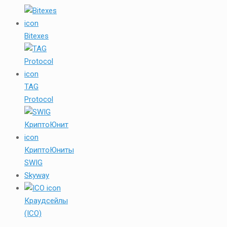
Bitexes
TAG
Protocol
КриптоЮниты
SWIG
Skyway
Краудсейлы
(ICO)