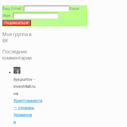
Ваш Email...
Ваше
Имя...
Моя группа в
ВК
Последние
комментарии
ilya.purtov -
invest4all.ru
на
Криптовалюта
— словарь
терминов
и