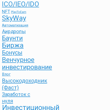
ICO/IEO/IDO
NFT
PlayToEarn
SkyWay
Автоматизация
Аирдропы
Баунти
Биржа
Бонусы
Венчурное
инвестирование
Влог
Высокодоходник
(Фаст)
Заработок с
нуля
Инвестиционный