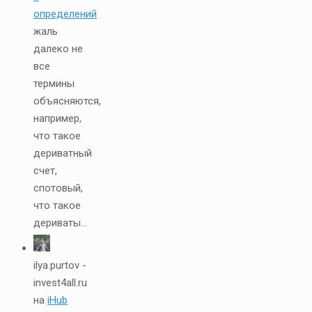
определений
жаль
далеко не
все
термины
объясняются,
например,
что такое
дериватный
счет,
спотовый,
что такое
дериваты...
ilya.purtov -
invest4all.ru
на
iHub