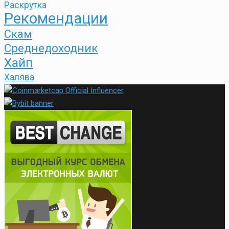
Раскрутка
Рекомендации
Скам
Среднедоходник
Хайп
Халява